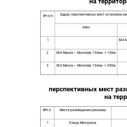
на террито
Адрес, перспективных мест установки ре
№ п/п
лево
1
М-4 
2
М-4 Минск – Могилев, 154км + 150м
3
М-4 Минск – Могилев, 154км + 950м
перспективных мест ра
на тер
№п.п.
Места размещения рекламы
1
Улица Мичурина