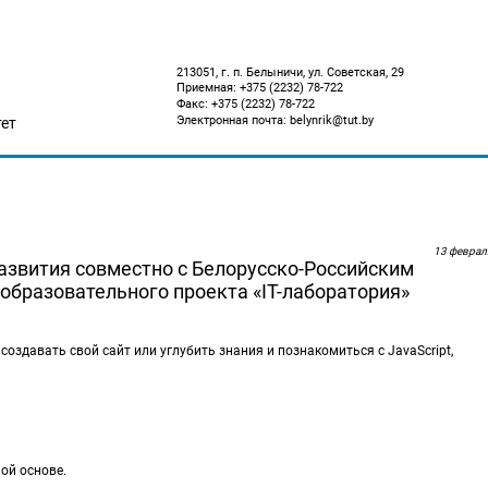
213051, г. п. Белыничи, ул. Советская, 29
Приемная: +375 (2232) 78-722
Факс: +375 (2232) 78-722
Электронная почта: belynrik@tut.by
ет
13 феврал
азвития совместно с Белорусско-Российским
бразовательного проекта «IT-лаборатория»
создавать свой сайт или углубить знания и познакомиться с JavaScript,
ой основе.