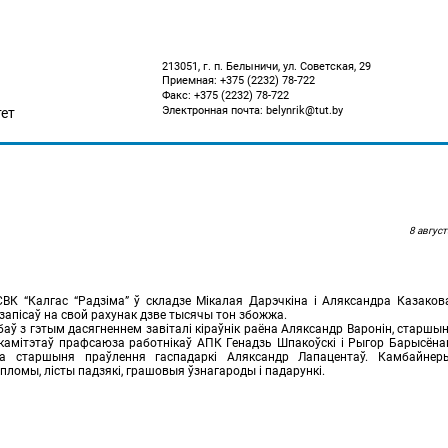
213051, г. п. Белыничи, ул. Советская, 29
Приемная: +375 (2232) 78-722
Факс: +375 (2232) 78-722
Электронная почта: belynrik@tut.by
ет
8 август
ВК “Калгас “Радзіма” ў складзе Мікалая Дарэчкіна і Аляксандра Казаков
запісаў на свой рахунак дзве тысячы тон збожжа.
ў з гэтым дасягненнем завіталі кіраўнік раёна Аляксандр Варонін, старшын
 камітэтаў прафсаюза работнікаў АПК Генадзь Шпакоўскі і Рыгор Барысёна
ма старшыня праўлення гаспадаркі Аляксандр Лапацентаў. Камбайнер
пломы, лісты падзякі, грашовыя ўзнагароды і падарункі.