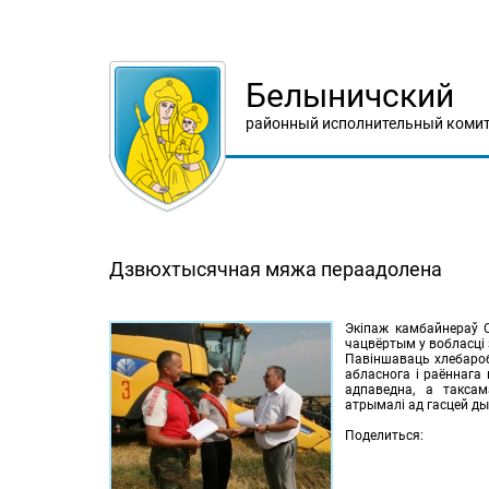
Белыничский
районный исполнительный комит
Дзвюхтысячная мяжа пераадолена
Экіпаж камбайнераў С
чацвёртым у вобласці 
Павіншаваць хлебароба
абласнога і раённага
адпаведна, а такса
атрымалі ад гасцей ды
Поделиться: