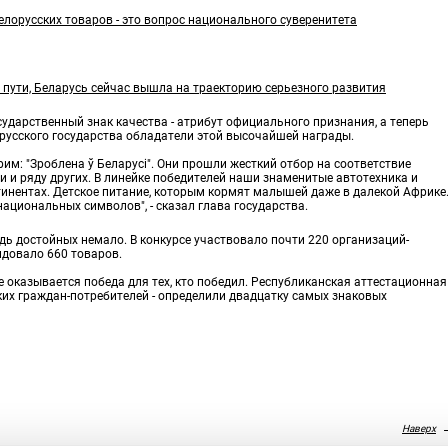
елорусских товаров - это вопрос национального суверенитета
 пути, Беларусь сейчас вышла на траекторию серьезного развития
сударственный знак качества - атрибут официального признания, а теперь
русского государства обладатели этой высочайшей награды.
рим: "Зроблена ў Беларусi". Они прошли жесткий отбор на соответствие
и и ряду других. В линейке победителей наши знаменитые автотехника и
нентах. Детское питание, которым кормят малышей даже в далекой Африке
 национальных символов", - сказал глава государства.
дь достойных немало. В конкурсе участвовало почти 220 организаций-
ндовало 660 товаров.
 оказывается победа для тех, кто победил. Республиканская аттестационная
ских граждан-потребителей - определили двадцатку самых знаковых
Наверх