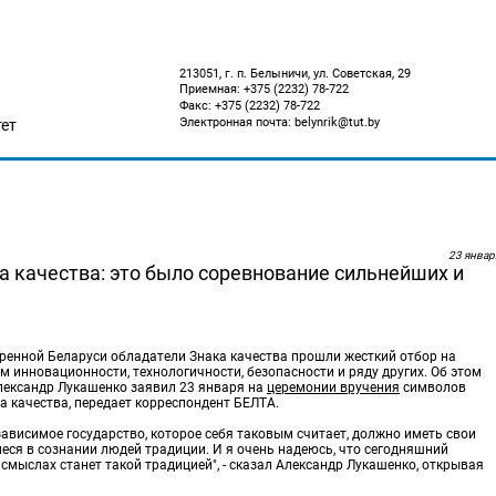
213051, г. п. Белыничи, ул. Советская, 29
Приемная: +375 (2232) 78-722
Факс: +375 (2232) 78-722
Электронная почта: belynrik@tut.by
ет
23 январ
 качества: это было соревнование сильнейших и
еренной Беларуси обладатели Знака качества прошли жесткий отбор на
м инновационности, технологичности, безопасности и ряду других. Об этом
лександр Лукашенко заявил 23 января на
церемонии вручения
символов
а качества, передает корреспондент БЕЛТА.
зависимое государство, которое себя таковым считает, должно иметь свои
еся в сознании людей традиции. И я очень надеюсь, что сегодняшний
 смыслах станет такой традицией", - сказал Александр Лукашенко, открывая