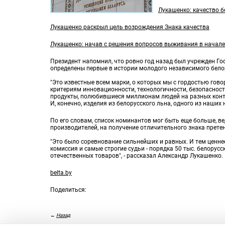
Лукашенко: качество б
Лукашенко раскрыл цель возрождения Знака качества
Лукашенко: начав с решения вопросов выживания в начале
Президент напомнил, что ровно год назад был учрежден Го
определены первые в истории молодого независимого бело
"Это известные всем марки, о которых мы с гордостью гово
критериям инновационности, технологичности, безопасност
продукты, полюбившиеся миллионам людей на разных конти
И, конечно, изделия из белорусского льна, одного из наших
По его словам, список номинантов мог быть еще больше, ве
производителей, на получение отличительного знака прете
"Это было соревнование сильнейших и равных. И тем ценнее
комиссия и самые строгие судьи - порядка 50 тыс. белорус
отечественных товаров", - рассказал Александр Лукашенко.
belta.by
Поделиться:
←
Назад