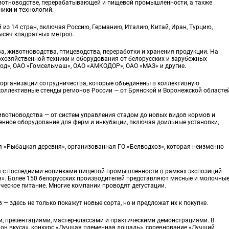
ивотноводстве, перерабатывающей и пищевой промышленности, а также
ики и технологий.
из 14 стран, включая Россию, Германию, Италию, Китай, Иран, Турцию,
ысяч квадратных метров.
а, животноводства, птицеводства, переработки и хранения продукции. На
охозяйственной техники и оборудования от белорусских и зарубежных
вод», ОАО «Гомсельмаш», ОАО «АМКОДОР», ОАО «МАЗ» и другие.
 организации сотрудничества, которые объединены в коллективную
оллективные стенды регионов России — от Брянской и Воронежской областе
вотноводства — от систем управления стадом до новых видов кормов и
енное оборудование для ферм и инкубации, включая доильные установки,
 «Рыбацкая деревня», организованная ГО «Белводхоз», которая неизменно
я с последними новинками пищевой промышленности в рамках экспозиций
я». Более 150 белорусских производителей представляют мясные и молочны
ическое питание. Многие компании проводят дегустации.
 здесь не только покажут новые сорта, но и предложат их к покупке.
, презентациями, мастер-классами и практическими демонстрациями. В
он вкуса», конкурс «Лучшая племенная лошадь», соревнование «Лучший