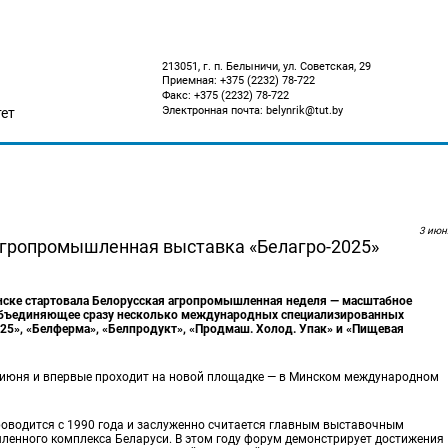
213051, г. п. Белыничи, ул. Советская, 29
Приемная: +375 (2232) 78-722
Факс: +375 (2232) 78-722
Электронная почта: belynrik@tut.by
ет
3 июн
агропромышленная выставка «Белагро-2025»
инске стартовала Белорусская агропромышленная неделя — масштабное
объединяющее сразу несколько международных специализированных
25», «Белферма», «Белпродукт», «Продмаш. Холод. Упак» и «Пищевая
 июня и впервые проходит на новой площадке — в Минском международном
роводится с 1990 года и заслуженно считается главным выставочным
енного комплекса Беларуси. В этом году форум демонстрирует достижения