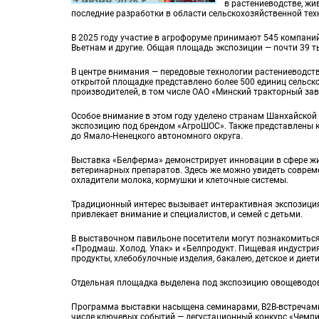
в растениеводстве, ж
последние разработки в области сельскохозяйственной техн
В 2025 году участие в агрофоруме принимают 545 компаний 
Вьетнам и другие. Общая площадь экспозиции — почти 39 т
В центре внимания — передовые технологии растениеводств
открытой площадке представлено более 500 единиц сельск
производителей, в том числе ОАО «Минский тракторный за
Особое внимание в этом году уделено странам Шанхайской
экспозицию под брендом «АгроШОС». Также представлены к
до Ямало-Ненецкого автономного округа.
Выставка «Белферма» демонстрирует инновации в сфере жи
ветеринарных препаратов. Здесь же можно увидеть соврем
охладители молока, кормушки и клеточные системы.
Традиционный интерес вызывает интерактивная экспозиция
привлекает внимание и специалистов, и семей с детьми.
В выставочном павильоне посетители могут познакомитьс
«Продмаш. Холод. Упак» и «Белпродукт. Пищевая индустри
продукты, хлебобулочные изделия, бакалею, детское и диет
Отдельная площадка выделена под экспозицию овощеводов —
Программа выставки насыщена семинарами, В2В-встречами
числе ключевых событий — дегустационный конкурс «Чемпи