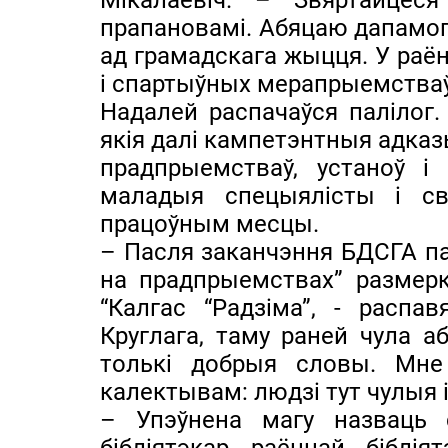
Мікалаевіч. – Звяртайцес
прапановамі. Абяцаю дапамогу
ад грамадскага жыцця. У раё
і спартыўных мерапрыемстваў
Надалей распачаўся палілог.
якія далі кампетэнтныя адказ
прадпрыемстваў, устаноў і 
маладыя спецыялісты і св
працоўным месцы.
– Пасля заканчэння БДСГА па
на прадпрыемствах” размерк
“Калгас “Радзіма”, - расп
Круглага, таму раней чула 
толькі добрыя словы. Мне 
калектывам: людзі тут чулыя 
– Упэўнена магу назваць 