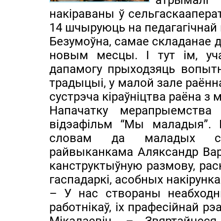
атрымалі
накіраваны ў сельгаскаапера
14 шчыруюць на педагагічнай 
Безумоўна, самае складанае 
новым месцы. І тут ім, уч
дапамогу прыходзяць вопытны
традыцыі, у малой зале раённ
сустрэча кіраўніцтва раёна з
Напачатку мерапрыемства
відэафільм “Мы маладыя”. 
словам да маладых спе
райвыканкама Аляксандр Варо
канструктыўную размову, раск
гаспадаркі, асобных накірунка
– У нас створаны неабход
работнікаў, іх прафесійнай рэа