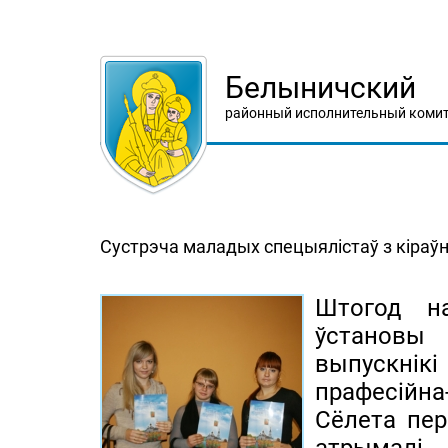
Белыничский
районный исполнительный комит
Сустрэча маладых спецыялістаў з кіраў
Штогод на
ўстановы
выпускнік
прафесійн
Сёлета пе