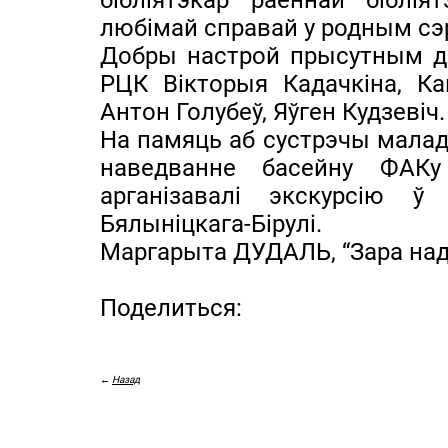
бібліятэкар раённай біблі
любімай справай у родным сэр
Добры настрой прысутным д
РЦК Вікторыя Кадачкіна, Ка
Антон Голубеў, Яўген Кудзевіч.
На памяць аб сустрэчы мала
наведванне басейну ФАКу 
арганізавалі экскурсію 
Бялыніцкага-Бірулі.
Маргарыта ДУДАЛЬ, “Зара на
Поделиться:
←
Назад