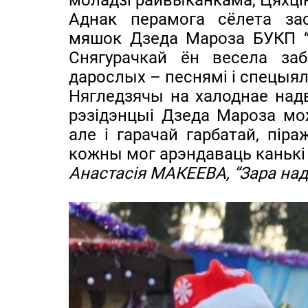
моладзі райвыканкама, Цяхц
Аднак перамога сёлета за
мяшок Дзеда Мароза БУКП “
Снягурачкай ён весела заб
дарослых – песнямі і спецыял
Нягледзячы на халоднае надво
рэзідэнцыі Дзеда Мароза мо
але і гарачай гарбатай, піра
кожны мог арэндаваць канькі 
Анастасія МАКЕЕВА, “Зара на