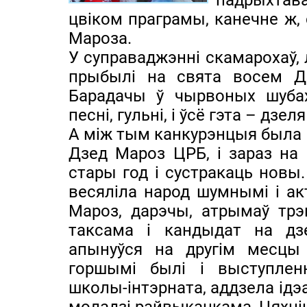
падрыхтава
цвіком праграмы, канечне ж,
Мароза.
У суправаджэнні скамарохаў, л
прыбылі на свята восем Дз
Барадачы ў чырвоных шубах
песні, гульні, і ўсё гэта – дз
А між тым канкурэнцыя была 
Дзед Мароз ЦРБ, і зараз на 
стары год і сустракаць новы
весяліла народ шумнымі і ак
Мароз, дарэчы, атрымаў трэ
таксама і кандыдат на дзе
апынуўся на другім месцы
горшымі былі і выступлен
школы-інтэрната, аддзела ідэа