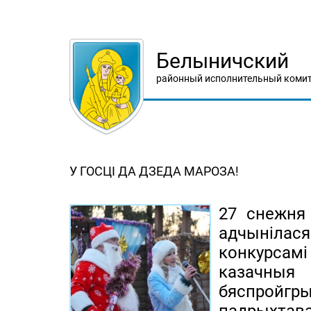
Белыничский
районный исполнительный комит
У ГОСЦІ ДА ДЗЕДА МАРОЗА!
27 снежня 
адчынілася
конкурсам
казачны
бяспройгр