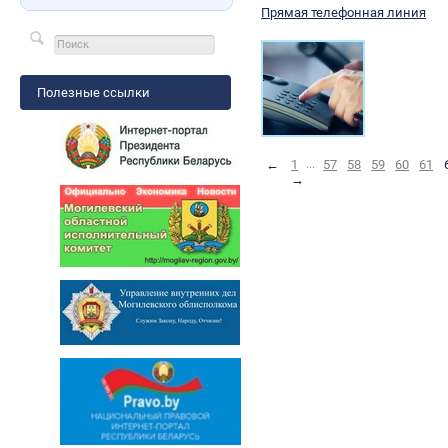
Прямая телефонная линия
Полезные ссылки
←
1
...
57
58
59
60
61
→