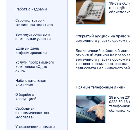
18-69 в об
проведёт з
Работа с кадрами
облисполк
Строительство и
жилищная политика
Землеустройство и
Открытый аукцион на право 
земельные участки
земельного участка сроком на
Единый день
Белыничский районный испо
информирования
открытый аукцион на право 
земельного участка сроком на
Услуги программного
торгового павильона, распол
комплекса «Одно
сельсовета Белыничского рай
окно»
Наблюдательная
комиссия
Прямые телефонные линии
О борьбе с
28 июля 201
коррупцией
0222-50-18
телефонну
Свободная
облисполко
экономическая зона
«Могилев»
Увековечение памяти