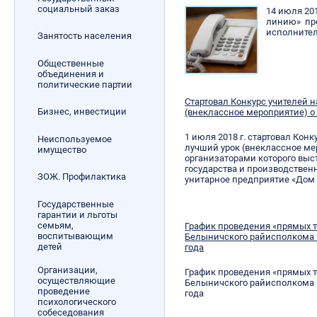
социальный заказ
14 ­июля 2
линию» пре
исполнител
Занятость населения
Общественные
объединения и
политические партии
Стартовал Конкурс учителей 
Бизнес, инвестиции
(внеклассное мероприятие) о
1 июля 2018 г. стартовал Кон
Неиспользуемое
лучший урок (внеклассное ме
имущество
организаторами которого вы
государства и производствен
ЗОЖ. Профилактика
унитарное предприятие «Дом 
Государственные
гарантии и льготы
семьям,
График проведения «прямых 
воспитывающим
Белыничского райисполкома п
детей
года
Организации,
График проведения «прямых 
осуществляющие
Белыничского райисполкома п
проведение
года
психологического
собеседования