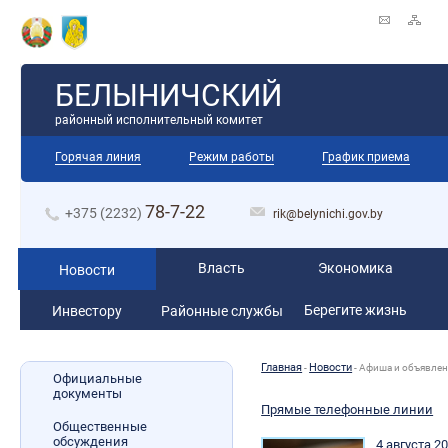
БЕЛЫНИЧСКИЙ
районный исполнительный комитет
Горячая линия
Режим работы
График приема
78-7-22
+375 (2232)
rik@belynichi.gov.by
Власть
Экономика
Новости
Берегите жизнь
Инвестору
Районные службы
Главная
Новости
-
-
Афиша и объявле
Официальные
документы
Прямые телефонные линии
Общественные
обсуждения
4 августа 20