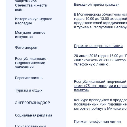
защитников
Выездной приём граждан
Отечества и жертв
войн
В Могилевском областном ис
года с 10.00 до 13.00 выездно
Историко-культурное
представителей юридических
наследие
и туризма Республики Белару
Монументальное
искусство
Прямые телефонные линии
Фотогалерея
20 июля 2018 года с 16.00 до 
Республиканские
«Жилкомхоз» ИВУЛЕВ Виктор
гидрологические
телефонную линию.
заказники
Берегите жизнь
Республиканский творческий
теме: «75 лет трагедии и гер
памяти»
Туризм и отдых
Конкурс проводится в преддв
ЭНЕРГОГАЗНАДЗОР
посвященных 75-й годовщине 
которые пройдут в Минске в о
Социальная реклама
Прямая телефонная линия
Государственный