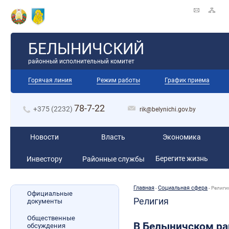
БЕЛЫНИЧСКИЙ
районный исполнительный комитет
Горячая линия
Режим работы
График приема
78-7-22
+375 (2232)
rik@belynichi.gov.by
Новости
Власть
Экономика
Берегите жизнь
Инвестору
Районные службы
Главная
Социальная сфера
-
-
Религи
Официальные
Религия
документы
Общественные
В Белыничском ра
обсуждения