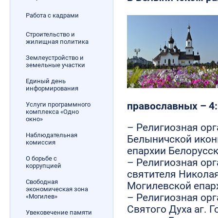
Работа с кадрами
Строительство и
жилищная политика
Землеустройство и
земельные участки
Единый день
информирования
православных – 4:
Услуги программного
комплекса «Одно
окно»
– Религиозная ор
Наблюдательная
Белыничской икон
комиссия
епархии Белорусс
О борьбе с
– Религиозная ор
коррупцией
святителя Николая
Свободная
Могилевской епар
экономическая зона
– Религиозная орг
«Могилев»
Святого Духа аг. 
Увековечение памяти