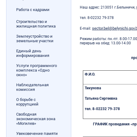
Наш адрес: 213051 г.Белыничи, 
Работа с кадрами
тел. 8-02232 79-378
Строительство и
жилищная политика
sector.bel@belynichi.gov.b
E-mail:
Землеустройство и
Режим работы: пн.-пт. 8.00-17.0
земельные участки
перерыв на обед: 13.00-14.00
Единый день
информирования
пр
Услуги программного
комплекса «Одно
Ф.И.О.
окно»
Наблюдательная
Тикунова
комиссия
Татьяна Сергеевна
О борьбе с
коррупцией
тел. 8-02232 79-378
Свободная
экономическая зона
«Могилев»
Г
РАФИК проведения «пря
Увековечение памяти