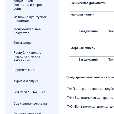
защитников
Занимаемая должность
Отечества и жертв
войн
«прямая линия»­
Историко-культурное
наследие
Монументальное
Заведующий
Тик
искусство
Фотогалерея
«горячая линия»
Республиканские
гидрологические
Заведующий
Тик
заказники
Берегите жизнь
Предварительн
ая
запись на пр
Туризм и отдых
ГУК "Централизованная клубн
ЭНЕРГОГАЗНАДЗОР
ГУК «Белыничская централиз
Социальная реклама
ГУО «Белыничская детская шк
Государственный