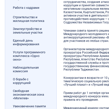
сотрудничества, создания атм
коррупции и принятия совместн
Работа с кадрами
негативным социальным явлени
Казахстаном, Кыргызстаном, Р
активное участие в деятельнос
Строительство и
противодействию коррупции — о
жилищная политика
Содружества Независимых Госу
Землеустройство и
Членами совета принято решени
земельные участки
Международного молодежного 
антикоррупционной рекламы «Вм
Единый день
для участников из любых стран
информирования
Организатором международного
Услуги программного
прокуратура Российской Федер
комплекса «Одно
прокуратуры Республики Армени
окно»
Республики, Агентство Республ
государственной службы и прот
государственному финансовому
Наблюдательная
Республики Таджикистан.
комиссия
Конкурсантам в возрасте от 10 
О борьбе с
тематическую социальную рекл
коррупцией
«Лучший плакат» и «Лучший вид
Свободная
Прием работ до 1 октября орга
экономическая зона
международного конкурса www.an
«Могилев»
правила его проведения.
Увековечение памяти
Международный конкурс состоит