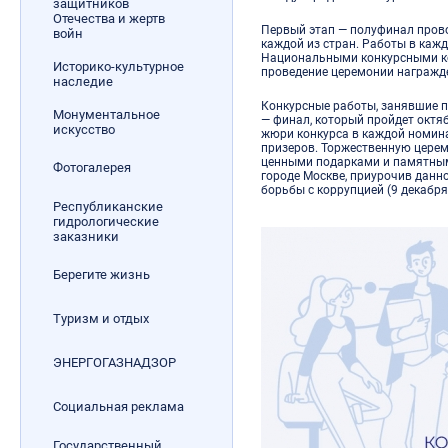
защитников
Отечества и жертв
Первый этап — полуфинал прово
войн
каждой из стран. Работы в каж
Национальными конкурсными ко
Историко-культурное
проведение церемонии награжд
наследие
Конкурсные работы, занявшие п
Монументальное
— финал, который пройдет октя
искусство
жюри конкурса в каждой номин
призеров. Торжественную цере
ценными подарками и памятным
Фотогалерея
городе Москве, приурочив дан
борьбы с коррупцией (9 декабря
Республиканские
гидрологические
заказники
Берегите жизнь
Туризм и отдых
ЭНЕРГОГАЗНАДЗОР
Социальная реклама
Государственный