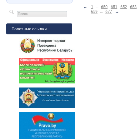
←
1
...
650
651
652
653
659
...
677
→
Полезные ссылки