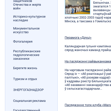
защитников
Бялынічах.
Отечества и жертв
змагаліся 1
войн
выхаванцы 
спартыўнай
Историко-культурное
хлопчыкі 2002-2003 гадоў нар
наследие
Мінска, а таксама з Гомельска
Монументальное
искусство
Перамога «Друці»
Фотогалерея
Каляндарная гульня чэмпіянат
сярод жаночых каманд прайшл
Республиканские
гидрологические
заказники
На пасяджэнні райвыканкам
Берегите жизнь
На чарговым пасяджэнні рай
Сярод іх — «Аб рэалізацыі ў 
палітыкі», «Аб рэзерве кадра
Туризм и отдых
ў кадравы рэестр Бялыніцкага
«Аб захаванні заканадаўства а
ў сельскагаспадарчым...
ЭНЕРГОГАЗНАДЗОР
Социальная реклама
Пасяджэнне толк-клуба «Мала
Государственный