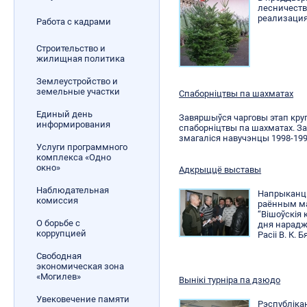
лесничеств
реализация
Работа с кадрами
Строительство и
жилищная политика
Землеустройство и
земельные участки
Спаборніцтвы па шахматах
Единый день
Завяршыўся чарговы этап кру
информирования
спаборніцтвы па шахматах. З
змагаліся навучэнцы 1998-19
Услуги программного
комплекса «Одно
окно»
Адкрыццё выставы
Наблюдательная
Напрыканцы
комиссия
раённым ма
“Вішоўскія 
О борьбе с
дня нарадж
коррупцией
Расіі В. К. 
Свободная
экономическая зона
«Могилев»
Вынікі турніра па дзюдо
Увековечение памяти
Рэспубліка