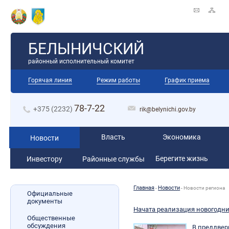
БЕЛЫНИЧСКИЙ
районный исполнительный комитет
Горячая линия
Режим работы
График приема
78-7-22
+375 (2232)
rik@belynichi.gov.by
Власть
Экономика
Новости
Берегите жизнь
Инвестору
Районные службы
Главная
Новости
-
-
Новости региона
Официальные
документы
Начата реализация новогодни
Общественные
обсуждения
В преддвер