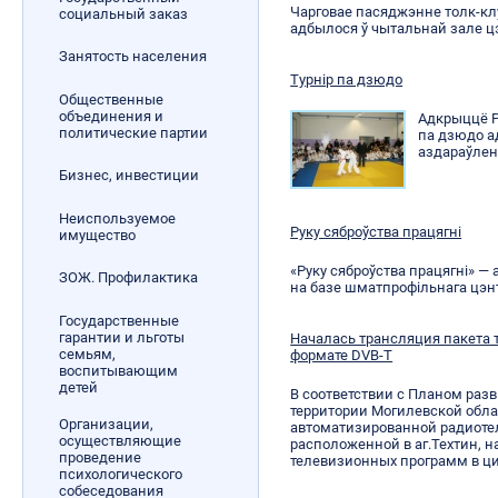
Чарговае пасяджэнне толк-кл
социальный заказ
адбылося ў чытальнай зале цэ
Занятость населения
Турнір па дзюдо
Общественные
объединения и
Адкрыццё Р
политические партии
па дзюдо а
аздараўлен
Бизнес, инвестиции
Неиспользуемое
Руку сяброўства працягні
имущество
«Руку сяброўства працягні» —
ЗОЖ. Профилактика
на базе шматпрофільнага цэнт
Государственные
гарантии и льготы
Началась трансляция пакета
семьям,
формате DVB-Т
воспитывающим
детей
В соответствии с Планом раз
территории Могилевской облас
Организации,
автоматизированной радиоте
осуществляющие
расположенной в аг.Техтин, 
проведение
телевизионных программ в ц
психологического
собеседования