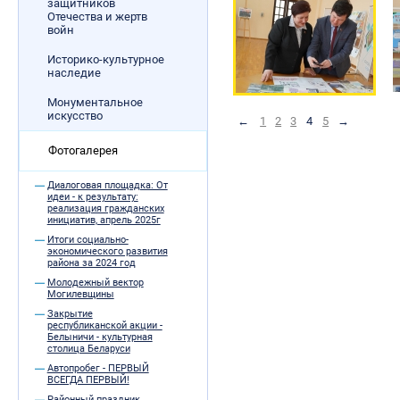
защитников
Отечества и жертв
войн
Историко-культурное
наследие
Монументальное
искусство
←
1
2
3
4
5
→
Фотогалерея
Диалоговая площадка: От
идеи - к результату:
реализация гражданских
инициатив, апрель 2025г
Итоги социально-
экономического развития
района за 2024 год
Молодежный вектор
Могилевщины
Закрытие
республиканской акции -
Белыничи - культурная
столица Беларуси
Автопробег - ПЕРВЫЙ
ВСЕГДА ПЕРВЫЙ!
Районный праздник