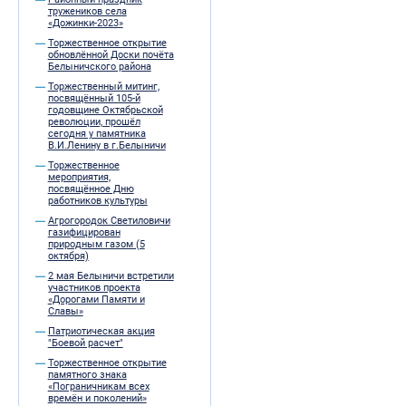
тружеников села
«Дожинки-2023»
Торжественное открытие
обновлённой Доски почёта
Белыничского района
Торжественный митинг,
посвящённый 105-й
годовщине Октябрьской
революции, прошёл
сегодня у памятника
В.И.Ленину в г.Белыничи
Торжественное
мероприятия,
посвящённое Дню
работников культуры
Агрогородок Светиловичи
газифицирован
природным газом (5
октября)
2 мая Белыничи встретили
участников проекта
«Дорогами Памяти и
Славы»
Патриотическая акция
"Боевой расчет"
Торжественное открытие
памятного знака
«Пограничникам всех
времён и поколений»