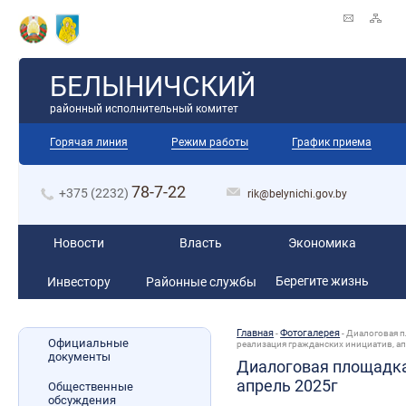
БЕЛЫНИЧСКИЙ
районный исполнительный комитет
Горячая линия
Режим работы
График приема
78-7-22
+375 (2232)
rik@belynichi.gov.by
Новости
Власть
Экономика
Берегите жизнь
Инвестору
Районные службы
Главная
Фотогалерея
-
-
Диалоговая пл
Официальные
реализация гражданских инициатив, а
документы
Диалоговая площадка:
апрель 2025г
Общественные
обсуждения