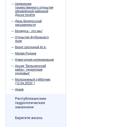
Церемония
торжественного открытия
обновлённой районной
Доски почёта
День белорусской
письменности
Беларусь - это мы!
Открытие футбольного
поля
Визит Щеткиной М.А.
Малая Родина
Новогодняя иллюминация
Акция "Белыничский
район - территория
здоровья"
Молодежный субботник
(12.04.2023г.)
Архив
Республиканские
гидрологические
заказники
Берегите жизнь