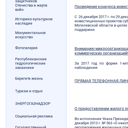
защитников
Отечества и жертв
Проведение конкурса инве
войн
С 26 декабря 2017 г. по 29 дек
Историко-культурное
инвестиционных проектов су
наследие
Могилевской области в целях
поддержки.
Монументальное
искусство
Фотогалерея
Вниманию микроорганизаций
коммерческих организаций
Республиканские
гидрологические
За 2017 год по форме 1-мп
заказники
наблюдения:
Берегите жизнь
ПРЯМАЯ ТЕЛЕФОННАЯ ЛИ
Туризм и отдых
ЭНЕРГОГАЗНАДЗОР
О предоставлении жилого 
Социальная реклама
Во исполнение Указа Президе
декабря 2013 г. № 563 «О нек
Государственный
регулирования жилищных от