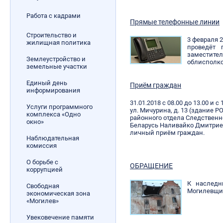
Работа с кадрами
Прямые телефонные линии
Строительство и
3 февраля 2
жилищная политика
проведёт
замес
Землеустройство и
облисполк
земельные участки
Единый день
Приём граждан
информирования
31.01.2018 с 08.00 до 13.00 и с
Услуги программного
ул. Мичурина, д. 13 (здание
комплекса «Одно
районного отдела Следственн
окно»
Беларусь Наливайко Дмитрие
личный приём граждан.
Наблюдательная
комиссия
О борьбе с
ОБРАЩЕНИЕ
коррупцией
К наследн
Свободная
Могилевщ
экономическая зона
«Могилев»
Увековечение памяти