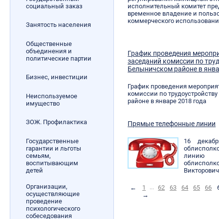
социальный заказ
исполнительный комитет пред
временное владение и поль
коммерческого использовани
Занятость населения
Общественные
объединения и
График проведения меропр
политические партии
заседаний комиссии по тру
Белыничском районе в янва
Бизнес, инвестиции
График проведения мероприя
комиссии по трудоустройству
Неиспользуемое
районе в январе 2018 года
имущество
ЗОЖ. Профилактика
Прямые телефонные линии
Государственные
16 декаб
гарантии и льготы
облиспол
семьям,
лини
воспитывающим
облиспо
детей
Викторович
Организации,
←
1
...
62
63
64
65
66
осуществляющие
→
проведение
психологического
собеседования