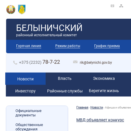
БЕЛЫНИЧСКИЙ
районный исполнительный комитет
Горячая линия
Режим работы
График приема
78-7-22
+375 (2232)
rik@belynichi.gov.by
Власть
Экономика
Новости
Берегите жизнь
Инвестору
Районные службы
Главная
Новости
-
-
Афиша и объявле
Официальные
документы
МВД объявляет конкурс
Общественные
обсуждения