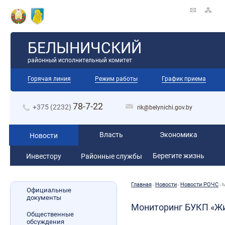
БЕЛЫНИЧСКИЙ
районный исполнительный комитет
Горячая линия
Режим работы
График приема
78-7-22
+375 (2232)
rik@belynichi.gov.by
Власть
Экономика
Новости
Берегите жизнь
Инвестору
Районные службы
Главная
Новости
­­Новости РОЧС
-
-
-
М
Официальные
документы
Мониторинг БУКП «Ж
Общественные
обсуждения