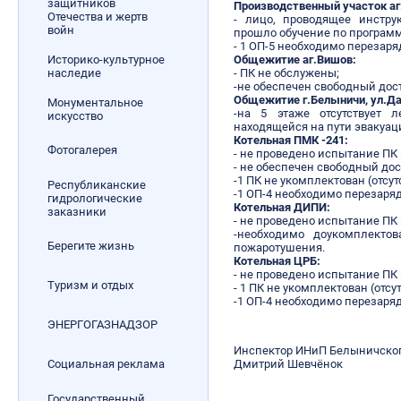
защитников
Производственный участок аг
Отечества и жертв
- лицо, проводящее инстру
войн
прошло обучение по програм
- 1 ОП-5 необходимо перезаря
Историко-культурное
Общежитие аг.Вишов:
наследие
- ПК не обслужены;
-не обеспечен свободный дост
Общежитие г.Белыничи, ул.Дай
Монументальное
-на 5 этаже отсутствует
искусство
находящейся на пути эвакуац
Котельная ПМК -241:
Фотогалерея
- не проведено испытание ПК 
- не обеспечен свободный дос
-1 ПК не укомплектован (отсут
Республиканские
-1 ОП-4 необходимо перезаряд
гидрологические
Котельная ДИПИ:
заказники
- не проведено испытание ПК 
-необходимо доукомплекто
Берегите жизнь
пожаротушения.
Котельная ЦРБ:
- не проведено испытание ПК 
Туризм и отдых
- 1 ПК не укомплектован (отсут
-1 ОП-4 необходимо перезаряд
ЭНЕРГОГАЗНАДЗОР
Инспектор ИНиП Белыничско
Дмитрий Шевчёнок
Социальная реклама
Государственный