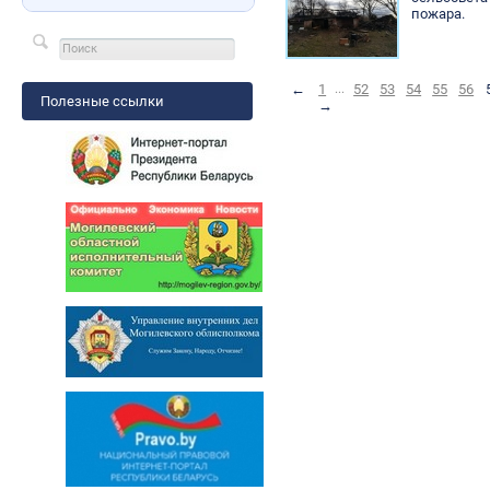
пожара.
←
1
...
52
53
54
55
56
Полезные ссылки
→