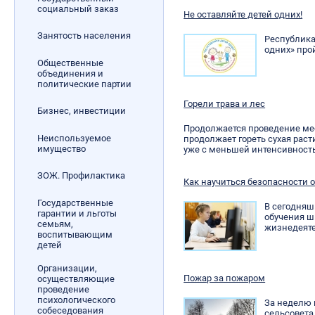
социальный заказ
Не оставляйте детей одних!
Занятость населения
Республика
одних» прой
Общественные
объединения и
политические партии
Горели трава и лес
Бизнес, инвестиции
Продолжается проведение ме
Неиспользуемое
продолжает гореть сухая раст
имущество
уже с меньшей интенсивност
ЗОЖ. Профилактика
Как научиться безопасности 
Государственные
В сегодняш
гарантии и льготы
обучения ш
семьям,
жизнедеяте
воспитывающим
детей
Организации,
Пожар за пожаром
осуществляющие
проведение
психологического
За неделю 
собеседования
сельсовета