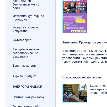
защитников
Отечества и жертв
войн
Историко-культурное
наследие
Монументальное
искусство
Фотогалерея
Внимание! Проводятся учения
Республиканские
В период с 13 по 15 мая 2020 
гидрологические
запланировано проведение к
заказники
управления и силами районн
территориальной подсистемы 
Берегите жизнь
Туризм и отдых
Пропаганда безопасности
Белыничски
ЭНЕРГОГАЗНАДЗОР
мероприяти
правилах б
Социальная реклама
Государственный