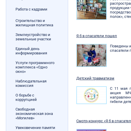
распростра
продукции 
Работа с кадрами
посредств
полок», ст
Строительство и
жилищная политика
Землеустройство и
Я б в спасатели пошел
земельные участки
Поведены ит
Единый день
спасатели 
информирования
Услуги программного
комплекса «Одно
окно»
Детский травматизм
Наблюдательная
комиссия
­С 11 мая
акция МЧ
О борьбе с
направлен
коррупцией
гибели дет
Свободная
экономическая зона
«Могилев»
Смотр-конкурс «Я б в спасате
Увековечение памяти