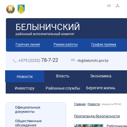
БЕЛЫНИЧСКИЙ
районный исполнительный комитет
Горячая линия
Режим работы
График приема
78-7-22
+375 (2232)
rik@belynichi.gov.by
Власть
Экономика
Новости
Берегите жизнь
Инвестору
Районные службы
Главная
Новости
-
-
­­Новости РОЧС
Официальные
документы
Пропаганда безопасности
Общественные
обсуждения
Работникам