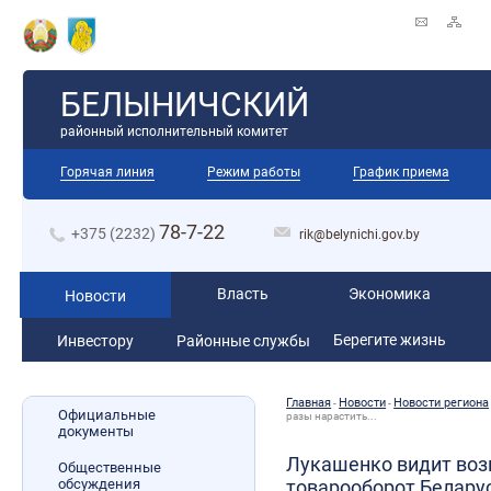
БЕЛЫНИЧСКИЙ
районный исполнительный комитет
Горячая линия
Режим работы
График приема
78-7-22
+375 (2232)
rik@belynichi.gov.by
Власть
Экономика
Новости
Берегите жизнь
Инвестору
Районные службы
Главная
Новости
Новости региона
-
-
Официальные
разы нарастить...
документы
Лукашенко видит воз
Общественные
обсуждения
товарооборот Белару