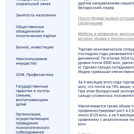
другим направлениям нашего
социальный заказ
белорусский лидер.
Занятость населения
Посол Индии назвал отноше
сердечными
Общественные
объединения и
Мебель и древесина, молоч
политические партии
интерес Индии к белорусск
Бизнес, инвестиции
Торгово-экономическое сотру
последние годы развивается
динамикой. По итогам 2024 г
Неиспользуемое
уровне почти $500 млн, увели
имущество
м. Однако сальдо складывалос
Индии превышал отечественны
ЗОЖ. Профилактика
За 9 месяцев этого года торг
Государственные
млн, что почти на 74% выше, 
гарантии и льготы
При этом белорусский экспорт 
семьям,
сальдо сложилось положител
воспитывающим
детей
Увеличивается также объем т
продемонстрировал рост в 2,6
Организации,
около $125 млн, а за 9 месяце
осуществляющие
сравнению с аналогичным пер
проведение
млн.
психологического
собеседования