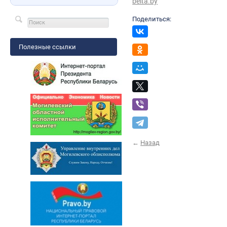
belta.by
Поделиться:
Полезные ссылки
←
Назад