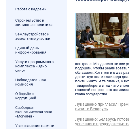
Работа с кадрами
Строительство и
жилищная политика
Землеустройство и
земельные участки
Единый день
информирования
Услуги программного
контроле. Мы далеко не все р
комплекса «Одно
подошли, чтобы реализовать 
окно»
обладаем. Хоть мы и в два ра
достигнув полмиллиарда долл
Наблюдательная
почти ничто. И та планка, к к
комиссия
товарооборота в год - это вп
главный вопрос - это активиз
О борьбе с
глава государства.
коррупцией
Лукашенко пригласил Прем
Свободная
визит в Беларусь
экономическая зона
«Могилев»
Лукашенко: Беларусь готов
успешного председательств
Увековечение памяти