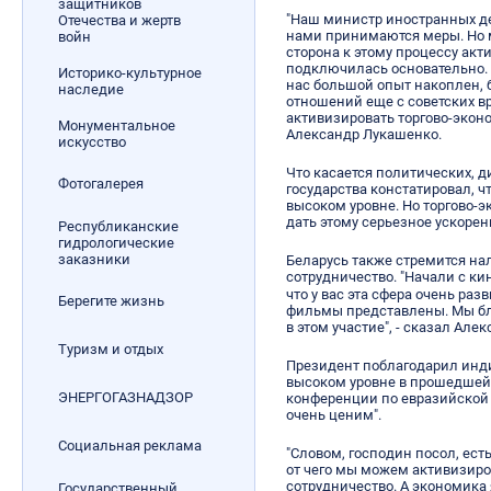
защитников
"Наш министр иностранных де
Отечества и жертв
нами принимаются меры. Но м
войн
сторона к этому процессу акт
подключилась основательно. Я
Историко-культурное
нас большой опыт накоплен,
наследие
отношений еще с советских в
активизировать торгово-экон
Монументальное
Александр Лукашенко.
искусство
Что касается политических, 
Фотогалерея
государства констатировал, ч
высоком уровне. Но торгово-
дать этому серьезное ускорени
Республиканские
гидрологические
заказники
Беларусь также стремится на
сотрудничество. "Начали с ки
что у вас эта сфера очень раз
Берегите жизнь
фильмы представлены. Мы бла
в этом участие", - сказал Але
Туризм и отдых
Президент поблагодарил инди
высоком уровне в прошедше
ЭНЕРГОГАЗНАДЗОР
конференции по евразийской 
очень ценим".
Социальная реклама
"Словом, господин посол, ест
от чего мы можем активизиро
сотрудничество. А экономика
Государственный