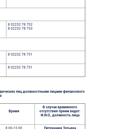
8 02232 78 752
8 02232 78 753
8 02232 78 751
8 02232 78 751
идических лиц должностными лицами финансового
а
В случае временного
Время
отсутствия прием ведет:
Ф.И.О., должность лица
8.00-13.00
Петрушеня Татьяна