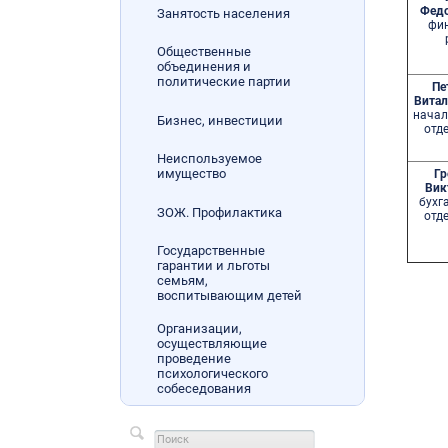
Федо
Занятость населения
фин
Общественные
объединения и
политические партии
Пе
Витал
начал
Бизнес, инвестиции
отд
Неиспользуемое
имущество
Гр
Вик
бухг
ЗОЖ. Профилактика
отд
Государственные
гарантии и льготы
семьям,
воспитывающим детей
Организации,
осуществляющие
проведение
психологического
собеседования