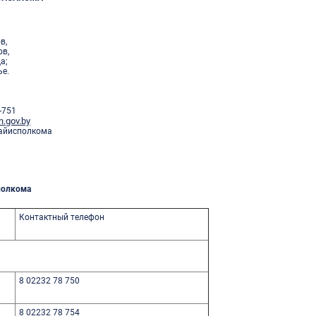
в,
ов,
а;
е.
-751
n.gov.by
райисполкома
полкома
Контактный телефон
8 02232 78 750
8 02232 78 754