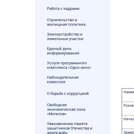
Работа с кадрами
Строительство и
жилищная политика
Землеустройство и
земельные участки
Единый день
информирования
Услуги программного
комплекса «Одно окно»
Наблюдательная
комиссия
­Наим
О борьбе с коррупцией
Свободная
Руков
экономическая зона
«Могилев»
Начал
Увековечение памяти
защитников Отечества и
жертв войн
Замес