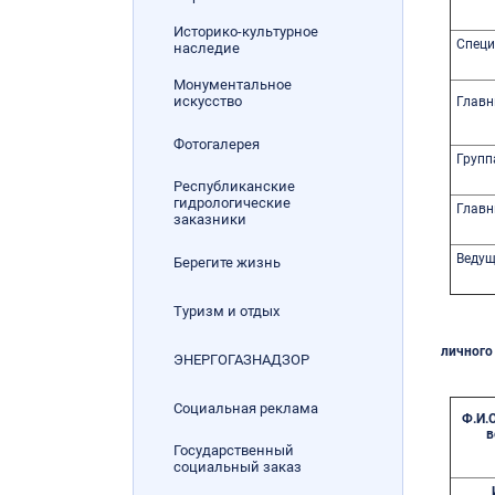
Историко-культурное
Спец
наследие
Монументальное
искусство
Главн
Фотогалерея
Групп
Республиканские
гидрологические
Главн
заказники
Ведущ
Берегите жизнь
Туризм и отдых
личного
ЭНЕРГОГАЗНАДЗОР
Социальная реклама
Ф.И.
в
Государственный
социальный заказ