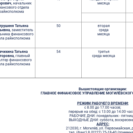
рович,
начальник
месяца
ансового отдела
райисполкома
трушеня Татьяна
50
вторая
ьевна,
заместитель
среда
ьника финансового
месяца
ела райисполкома
ечихина Татьяна
54
третья
торовна,
главный
среда месяца
алтер финансового
ела райисполкома
Вышестоящие организации:
ГЛАВНОЕ ФИНАНСОВОЕ УПРАВЛЕНИЕ МОГИЛЁВСКО
РЕЖИМ РАБОЧЕГО ВРЕМЕНИ:
с 8.00 до 17.00 часов;
перерыв на обед: с 13.00 до 14.00 ча
РАБОЧИЕ ДНИ: понедельник - пятниц
ВЫХОДНЫЕ ДНИ: суббота, воскресень
АДРЕС:
212030, г. Могилёв, ул. Первомайская, д
тел. (факс) 8 (0222) 75-18-40 (приемн