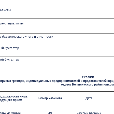
иалисты
ые специалисты
а бухгалтерского учета и отчетности
ый бухгалтер
ий бухгалтер
ГРАФИК
 приема граждан, индивидуальных предпринимателей и представителей юр
отдела Белыничского райисполком
О., должность лица,
Номер кабинета
Дата
едущего прием
Ильчук Сергей
49
каждый вторник