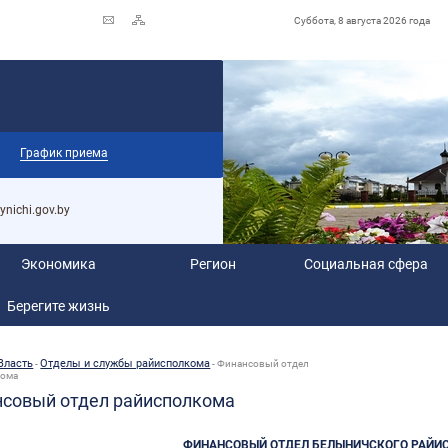
Суббота, 8 августа 2026 года
График приема
ynichi.gov.by
Экономика
Регион
Социальная сфера
Берегите жизнь
Власть
Отделы и службы райисполкома
-
-
Финансовый отдел
кома
совый отдел райисполкома
ФИНАНСОВЫЙ ОТДЕЛ БЕЛЫНИЧСКОГО РАЙИ