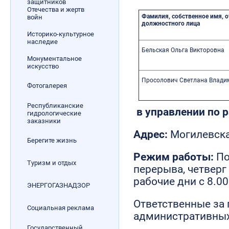
защитников
Отечества и жертв
Фамилия,
собственное имя, 
войн
должностного лица
Историко-культурное
наследие
Бельская Ольга Викторовна
Монументальное
искусство
Просолович Светлана Влади
Фотогалерея
Республиканские
в управлении по 
гидрологические
заказники
Адрес:
Могилевская
Берегите жизнь
Режим работы:
По
Туризм и отдых
перерыва, четверг 
рабочие дни с 8.00
ЭНЕРГОГАЗНАДЗОР
Ответственные за
Социальная реклама
административных
Государственный