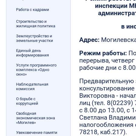
инспекции М
Работа с кадрами
администра
Строительство и
в ин
жилищная политика
Землеустройство и
Адрес:
Могилевская
земельные участки
Единый день
Режим работы:
По
информирования
перерыва, четверг 
Услуги программного
рабочие дни с 8.00
комплекса «Одно
окно»
Предварительную 
Наблюдательная
консультирование
комиссия
Викторовна - нач
О борьбе с
лиц (тел. 8(02239)
коррупцией
с 8.00 до 13.00, с 
Свободная
Светлана Владими
экономическая зона
«Могилев»
налогообложения ф
78218, каб.217).
Увековечение памяти