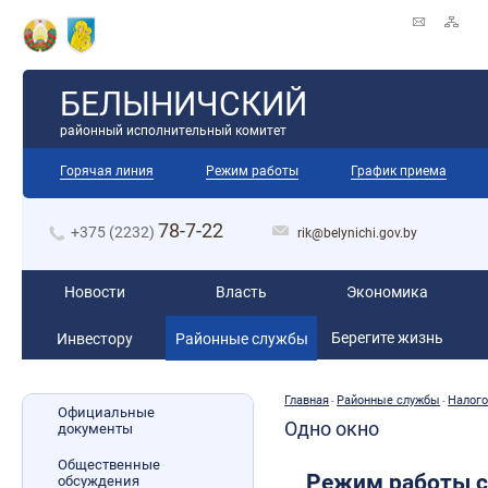
БЕЛЫНИЧСКИЙ
районный исполнительный комитет
Горячая линия
Режим работы
График приема
78-7-22
+375 (2232)
rik@belynichi.gov.by
Новости
Власть
Экономика
Берегите жизнь
Инвестору
Районные службы
Главная
Районные службы
Налог
-
-
Официальные
Одно окно
документы
Общественные
Режим работы с
обсуждения