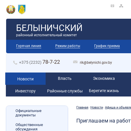
БЕЛЫНИЧСКИЙ
районный исполнительный комитет
Горячая линия
Режим работы
График приема
78-7-22
+375 (2232)
rik@belynichi.gov.by
Власть
Экономика
Новости
Берегите жизнь
Инвестору
Районные службы
Главная
Новости
Афиша и объявл
-
-
Официальные
документы
Приглашаем на работ
Общественные
обсуждения