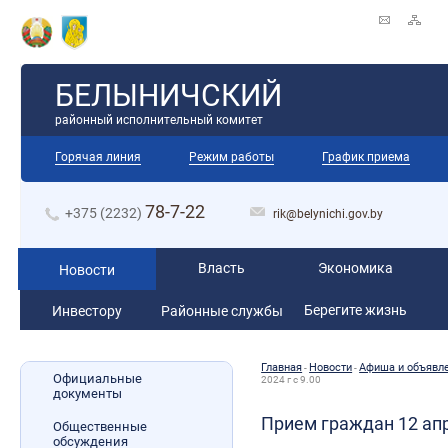
БЕЛЫНИЧСКИЙ
районный исполнительный комитет
Горячая линия
Режим работы
График приема
78-7-22
+375 (2232)
rik@belynichi.gov.by
Власть
Экономика
Новости
Берегите жизнь
Инвестору
Районные службы
Главная
Новости
Афиша и объявл
-
-
Официальные
2024 г с 9.00
документы
Прием граждан 12 апре
Общественные
обсуждения