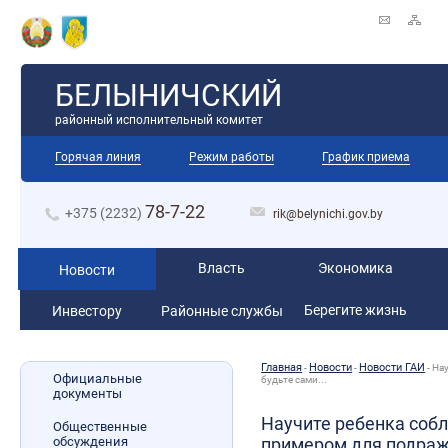
БЕЛЫНИЧСКИЙ
районный исполнительный комитет
Горячая линия
Режим работы
График приема
78-7-22
+375 (2232)
rik@belynichi.gov.by
Власть
Экономика
Новости
Берегите жизнь
Инвестору
Районные службы
Главная
Новости
Новости ГАИ
-
-
-
На
Официальные
будьте сами...
документы
Научите ребенка соб
Общественные
обсуждения
примером для подраж