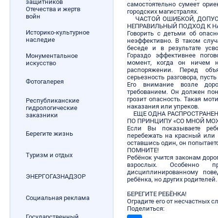
защитников
самостоятельно сумеет орие
Отечества и жертв
городских магистралях.
войн
ЧАСТОЙ ОШИБКОЙ, ДОПУСК
НЕПРАВИЛЬНЫЙ ПОДХОД К Н
Историко-культурное
Говорить с детьми об опас
наследие
неэффективно. В таком случ
беседе и в результате ус
Гораздо эффективнее погов
Монументальное
момент, когда он ничем 
искусство
распоряжении. Перед объ
серьезность разговора, пуст
Фотогалерея
Его внимание возле дор
требованием. Он должен пон
грозит опасность. Такая мот
Республиканские
наказания или упреков.
гидрологические
ЕЩЕ ОДНА РАСПРОСТРАНЕН
заказники
ПО ПРИНЦИПУ «СО МНОЙ МО
Если Вы показываете реб
Берегите жизнь
перебежать на красный или 
оставшись один, он попытаетс
ПОМНИТЕ!
Туризм и отдых
Ребёнок учится законам дорог
взрослых. Особенно
дисциплинированному пове
ЭНЕРГОГАЗНАДЗОР
ребёнка, но других родителей.
БЕРЕГИТЕ РЕБЁНКА!
Социальная реклама
Оградите его от несчастных сл
Поделиться:
Государственный