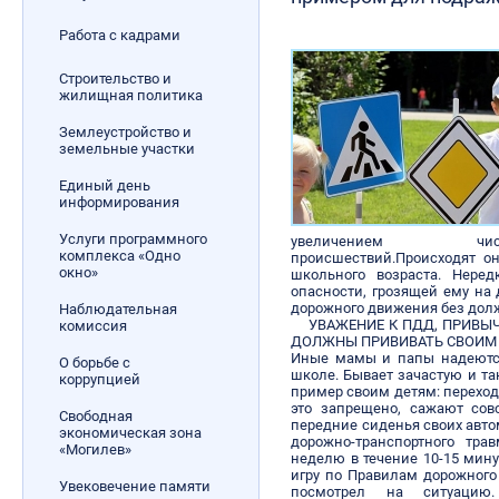
Работа с кадрами
Строительство и
жилищная политика
Землеустройство и
земельные участки
Единый день
информирования
Услуги программного
увеличением числ
комплекса «Одно
происшествий.Происходят о
окно»
школьного возраста. Неред
опасности, грозящей ему на 
дорожного движения без долж
Наблюдательная
УВАЖЕНИЕ К ПДД, ПРИВЫЧ
комиссия
ДОЛЖНЫ ПРИВИВАТЬ СВОИМ 
Иные мамы и папы надеются
О борьбе с
школе. Бывает зачастую и та
коррупцией
пример своим детям: переходя
это запрещено, сажают сов
Свободная
передние сиденья своих автом
экономическая зона
дорожно-транспортного тра
«Могилев»
неделю в течение 10-15 мину
игру по Правилам дорожного
Увековечение памяти
посмотрел на ситуацию