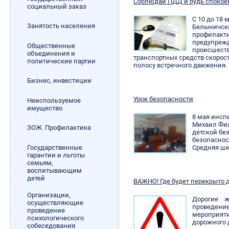
Соблюдай ПДД и будь спокое
социальный заказ
С 10 до 18
Занятость населения
Белыничско
профилакти
предупреж
Общественные
происшеств
объединения и
транспортных средств скорост
политические партии
полосу встречного движения.
Бизнес, инвестиции
Урок безопасности
Неиспользуемое
имущество
8 мая инсп
Михаил Фил
ЗОЖ. Профилактика
детской бе
безопаснос
Государственные
Средняя шк
гарантии и льготы
семьям,
воспитывающим
детей
ВАЖНО! Где будет перекрыто 
Организации,
Дорогие ж
осуществляющие
проведе
проведение
мероприят
психологического
дорожного 
собеседования