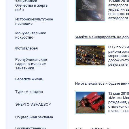
19 мая 2018
защитников
автодороги 
Отечества и жертв
управляя а
войн
внезапно в
автодороги
Историко-культурное
наследие
Монументальное
Умейте маневрировать на дор
искусство
С 17 по 25
Фотогалерея
района орг
мероприяти
Республиканские
дорожно-тр
гидрологические
результате
заказники
Берегите жизнь
Не отвлекайтесь и будьте вн
Туризм и отдых
12 мая 2018
«Минск-Мог
рождения, 
ЭНЕРГОГАЗНАДЗОР
отвлекся о
съехал в к
Социальная реклама
Государственный