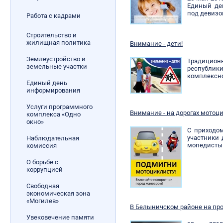
Единый де
под девизо
Работа с кадрами
Строительство и
жилищная политика
Внимание - дети!
Землеустройство и
Традицион
земельные участки
республ
комплексно
Единый день
информирования
Услуги программного
Внимание - на дорогах мото
комплекса «Одно
окно»
С приходо
участники
Наблюдательная
мопедисты 
комиссия
О борьбе с
коррупцией
Свободная
экономическая зона
«Могилев»
В Белыничском районе на пр
Увековечение памяти