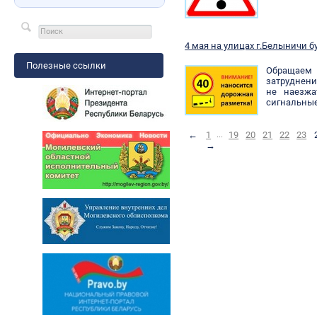
4 мая на улицах г.Белыничи 
Полезные ссылки
Обращаем 
затруднени
не наезжа
сигнальные
←
1
...
19
20
21
22
23
→