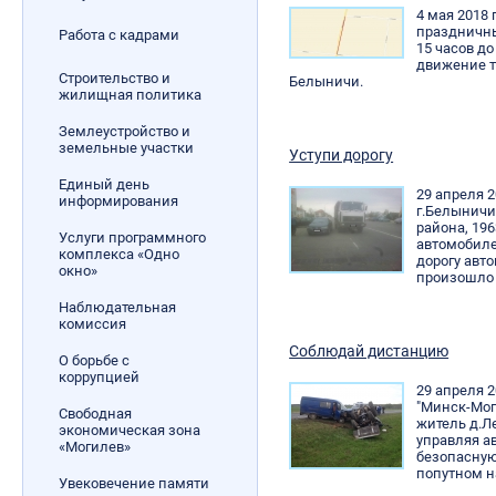
4 мая 2018 
праздничны
Работа с кадрами
15 часов до
движение тр
Строительство и
Белыничи.
жилищная политика
Землеустройство и
земельные участки
Уступи дорогу
Единый день
29 апреля 2
информирования
г.Белыничи
района, 19
Услуги программного
автомобиле
комплекса «Одно
дорогу авт
окно»
произошло
Наблюдательная
комиссия
Соблюдай дистанцию
О борьбе с
коррупцией
29 апреля 2
"Минск-Мог
Свободная
житель д.Л
экономическая зона
управляя а
«Могилев»
безопасну
попутном н
Увековечение памяти