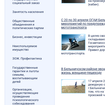
на проезжу
социальный заказ
(кабан).
Занятость населения
С 20 по 30 апреля ОГАИ Бе
Общественные
мероприятий по предупреж
объединения и
мототранспорта
политические партии
В целях св
Бизнес, инвестиции
складывающ
Госавтоинс
Неиспользуемое
мероприят
имущество
Правил до
мототранспорта.
ЗОЖ. Профилактика
Государственные
В Белыничском районе звон
гарантии и льготы
жизнь женщине-пешеходу
семьям,
воспитывающим
17 апреля 2
детей
дежурную с
г.Белыничи
Организации,
том, что на
осуществляющие
проезжей ч
проведение
психологического
собеседования