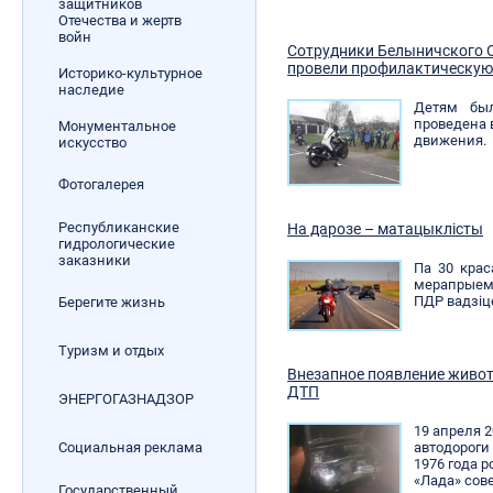
защитников
Отечества и жертв
войн
Сотрудники Белыничского 
провели профилактическую
Историко-культурное
наследие
Детям был
проведена 
Монументальное
движения.
искусство
Фотогалерея
Республиканские
На дарозе – матацыклісты
гидрологические
заказники
Па 30 крас
мерапрыем
ПДР вадзіц
Берегите жизнь
Туризм и отдых
Внезапное появление живот
ДТП
ЭНЕРГОГАЗНАДЗОР
19 апреля 2
автодороги
Социальная реклама
1976 года 
«Лада» сов
Государственный