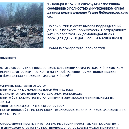
25 ноября в 15-56 в службу МЧС поступило
сообщение о полностью уничтоженном огнём
дачном доме в деревне Рудня Лебедянковского
с/c.
По прибытии к месту вызова подразделений
дом был полностью уничтожен. Пострадавших
нет. Со слов хозяйки домовладения, она
посещала дачный дом больше месяца назад.
Причина пожара устанавливается.
поминает:
хотите сохранить от пожара свою собственную жизнь, жизнь близких вам
годами нажитое имущество, то лишь соблюдение примитивных правил
й безопасности позволит избежать беды!!!
е спички, зажигалки от детей
авляйте одних малолетних детей без надзора
плуатируйте неисправную ветхую электропроводку
авляйте без присмотра включенными в электросеть чайники, камины,
плитки
именяйте поврежденные электроприборы
ически проверяйте исправность телевизоров, холодильников, своевременно
 их от пыли.
сторожность проявляйте при эксплуатации печей, так как перекал печи,
 в дымоходе, отсутствие противопожарной разделки может привести к