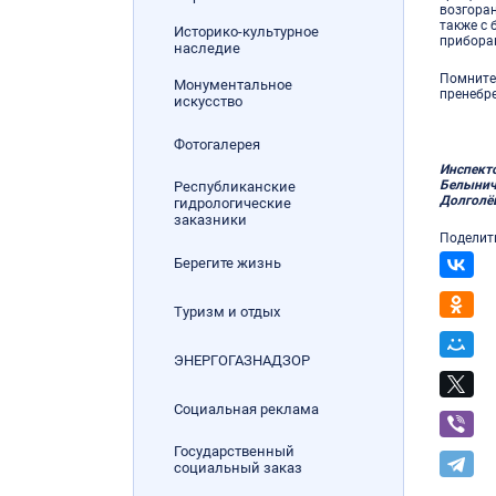
возгоран
также с
Историко-культурное
прибора
наследие
Помните,
Монументальное
пренебр
искусство
Фотогалерея
Инспект
Белынич
Республиканские
Долголё
гидрологические
заказники
Поделит
Берегите жизнь
Туризм и отдых
ЭНЕРГОГАЗНАДЗОР
Социальная реклама
Государственный
социальный заказ