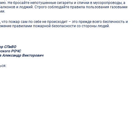
ию. Не бросайте непотушенные сигареты и спички в мусоропроводы, а
 балконов и лоджий. Строго соблюдайте правила пользования газовыми
ми.
 что пожар сам по себе не происходит – это прежде всего беспечность и
ежение правилами пожарной безопасности со стороны людей.
ор СПиВО
ского РОЧС
в Александр Викторович
ься: