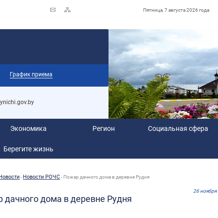
Пятница, 7 августа 2026 года
График приема
ynichi.gov.by
Экономика
Регион
Социальная сфера
Берегите жизнь
Новости
­­Новости РОЧС
-
-
Пожар дачного дома в деревне Рудня
26 ноября
 дачного дома в деревне Рудня