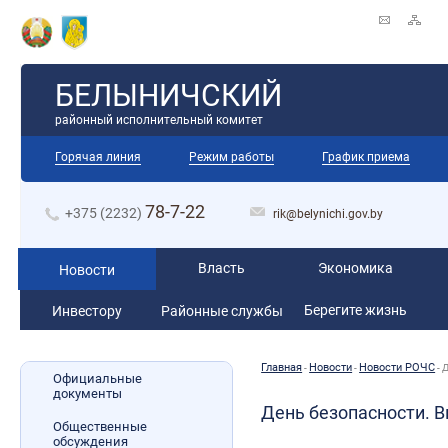
БЕЛЫНИЧСКИЙ
районный исполнительный комитет
Горячая линия
Режим работы
График приема
78-7-22
+375 (2232)
rik@belynichi.gov.by
Власть
Экономика
Новости
Берегите жизнь
Инвестору
Районные службы
Главная
Новости
­­Новости РОЧС
-
-
-
Д
Официальные
документы
День безопасности. В
Общественные
обсуждения