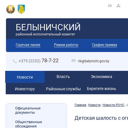
БЕЛЫНИЧСКИЙ
районный исполнительный комитет
Горячая линия
Режим работы
График приема
78-7-22
+375 (2232)
rik@belynichi.gov.by
Власть
Экономика
Новости
Берегите жизнь
Инвестору
Районные службы
Главная
Новости
­­Новости РОЧС
-
-
-
Д
Официальные
документы
Детская шалость с о
Общественные
обсуждения