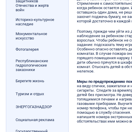
защитников
Стремление к самостоятельно
Отечества и жертв
когда ребенок остается один.
войн
оставшись один дома, не реши
захочет поджечь бумагу, не з
Историко-культурное
которой достаточно в каждой 
наследие
Поэтому, прежде чем уйти из
Монументальное
наблюдение за ребенком ста
искусство
взрослых. Чтобы ребенок не с
задание: подсказать тему игр
Особенно опасно оставлять де
Фотогалерея
комнатах. В случае пожара он
горящего помещения наружу. К
Республиканские
дети обычно прячутся в шкафа
гидрологические
комнат. Отыскать детей в обс
заказники
нелегкое.
Берегите жизнь
Меры по предупреждению пож
на виду спички, зажигалки и 
сигареты. Следите за времяп
Туризм и отдых
детей без присмотра. Не дов
топящимися печами и нагрев
газовыми приборами. Выучит
ЭНЕРГОГАЗНАДЗОР
номер телефона, чтобы при не
помощью в службу спасения. 
напишите номера экстренных 
Социальная реклама
обстоятельствах ими можно в
Государственный