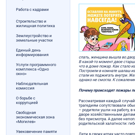
Работа с кадрами
Строительство и
жилищная политика
Землеустройство и
земельные участки
Единый день
информирования
спать, женщина вышла во дво
В какой-то момент двое старш
Услуги программного
что в доме пожар. Как стало и
комплекса «Одно
Построили в комнате шалаш из 
окно»
стали их поджигать внутри. Ж
однако не смогла. К сожалени
Наблюдательная
комиссия
Почему происходят пожары по
О борьбе с
Рассматривая каждый случай 
коррупцией
трагедиям сопутствовали обы
– родители ушли на работу, в
Свободная
дворе хозяйственными делами
экономическая зона
без присмотра. А далее непо
«Могилев»
родительской халатности: гиб
Увековечение памяти
Дети в своих играх часто пов