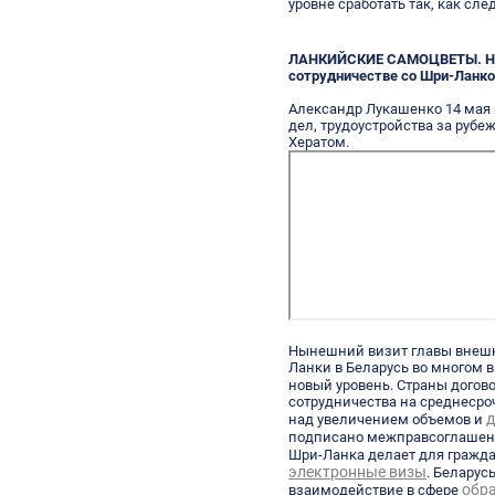
уровне сработать так, как след
ЛАНКИЙСКИЕ САМОЦВЕТЫ. На 
сотрудничестве со Шри-Ланк
Александр Лукашенко 14 мая
дел, трудоустройства за руб
Хератом.
Нынешний визит главы внешн
Ланки в Беларусь во многом 
новый уровень. Страны догов
сотрудничества на среднесро
д
над увеличением объемов и
подписано межправсоглашен
Шри-Ланка делает для гражд
электронные визы
. Беларус
обр
взаимодействие в сфере