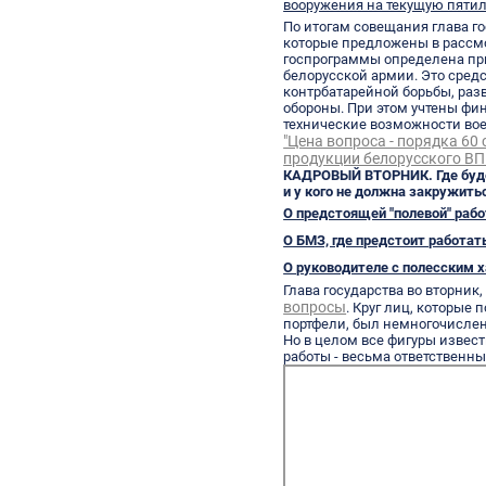
вооружения на текущую пятил
По итогам совещания глава го
которые предложены в рассмо
госпрограммы определена пр
белорусской армии. Это сред
контрбатарейной борьбы, раз
обороны. При этом учтены фи
технические возможности во
"Цена вопроса - порядка 60 
продукции белорусского В
КАДРОВЫЙ ВТОРНИК. Где буде
и у кого не должна закружить
О предстоящей "полевой" раб
О БМЗ, где предстоит работат
О руководителе с полесским 
Глава государства во вторник,
вопросы
. Круг лиц, которые
портфели, был немногочислен
Но в целом все фигуры извес
работы - весьма ответственны