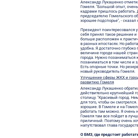
Александр Лукашенко отмети
Гомеля. "Большой опыт, очень
кадрами пришлось работать. 
председателю Гомельского об
хорошее подспорье", - сказал 
Президент поинтересовался у
себя принял такое решение и 
больше расположен к практич
в разных ипостасях. Но работа
удобна. Я достаточно глубоко
величине городе нашей страны
города. Нужно позаниматься 
позаниматься в том числе и 
Есть опорные точки. Но резерв
новый руководитель Гомеля.
Улучшение сферы ЖКХ и город
развитию Гомеля
Александр Лукашенко обратил 
действительно крупнейший го
столицу. "Красивый город. Н
для того, чтобы он смотрелся
хорошие. В Гомеле и на Гоме
работать там можно. Я очень 
Гомеля там все пойдет в лучш
приличный. Поэтому очень хочу
напутствовал глава государст
О БМЗ, где предстоит работат