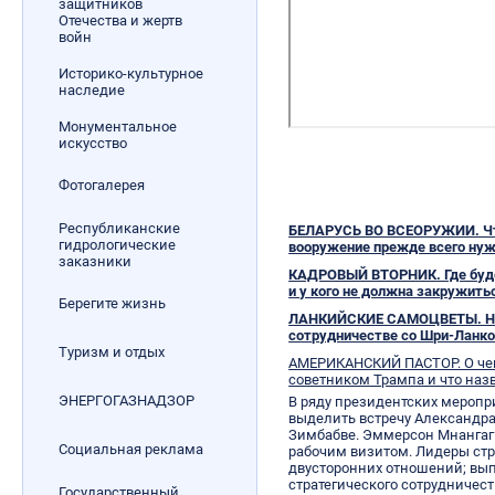
защитников
Отечества и жертв
войн
Историко-культурное
наследие
Монументальное
искусство
Фотогалерея
Республиканские
БЕЛАРУСЬ ВО ВСЕОРУЖИИ. Что
гидрологические
вооружение прежде всего нуж
заказники
КАДРОВЫЙ ВТОРНИК. Где буде
и у кого не должна закружить
Берегите жизнь
ЛАНКИЙСКИЕ САМОЦВЕТЫ. На 
сотрудничестве со Шри-Ланк
Туризм и отдых
АМЕРИКАНСКИЙ ПАСТОР. О че
советником Трампа и что наз
ЭНЕРГОГАЗНАДЗОР
В ряду президентских меропр
выделить встречу Александра
Зимбабве. Эммерсон Мнангаг
Социальная реклама
рабочим визитом. Лидеры стр
двусторонних отношений; вы
стратегического сотрудничест
Государственный