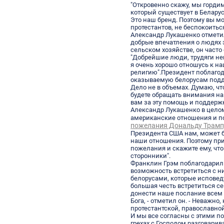
"Откровенно скажу, мы горд
который существует в Беларус
Это наш бренд. Поэтому вы мо
протестантов, не беспокоиться
Александр Лукашенко отметил
добрые впечатления о людях э
сельском хозяйстве, он часто
"Добрейшие люди, трудяги неим
я очень хорошо отношусь к н
религию".
Президент поблаго
оказываемую белорусам подде
Дело не в объемах. Думаю, ч
будете обращать внимания на
вам за эту помощь и поддержк
Александр Лукашенко в целом
американские отношения и п
пожелания Дональду Трамп
Президента США нам, может б
наши отношения. Поэтому при
пожелания и скажите ему, что
сторонники".
Франклин Грэм поблагодарил 
возможность встретиться с ни
белорусами, которые исповед
большая честь встретиться се
донести наше послание всем 
Бога, - отметил он. - Неважно
протестантской, православной
И мы все согласны с этими п
грехах с Господом разговариват