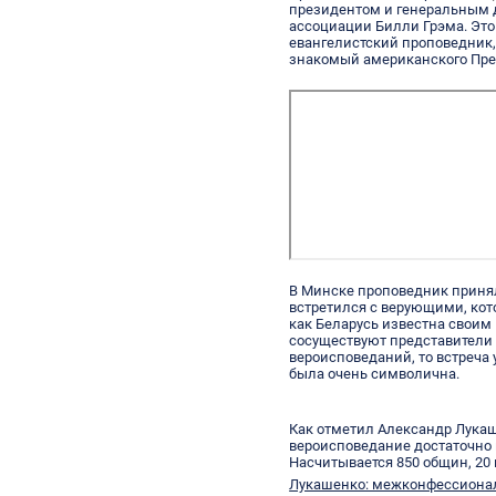
президентом и генеральным 
ассоциации Билли Грэма. Это
евангелистский проповедник,
знакомый американского Пре
В Минске проповедник принял
встретился с верующими, кото
как Беларусь известна свои
сосуществуют представители 
вероисповеданий, то встреча 
была очень символична.
Как отметил Александр Лукаш
вероисповедание достаточно 
Насчитывается 850 общин, 20
Лукашенко: межконфессионал