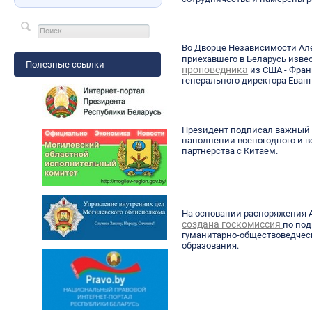
Во Дворце Независимости Ал
приехавшего в Беларусь изве
Полезные ссылки
проповедника
из США - Фран
генерального директора Еван
Президент подписал важный 
наполнении всепогодного и в
партнерства с Китаем.
На основании распоряжения 
создана госкомиссия
по под
гуманитарно-обществоведческ
образования.