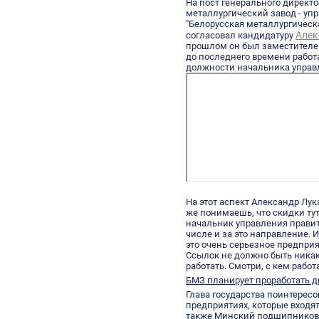
На пост генерального директ
металлургический завод - у
"Белорусская металлургическ
Алек
согласовал кандидатуру
прошлом он был заместителем
до последнего времени работ
должности начальника упра
На этот аспект Александр Лу
же понимаешь, что скидки тут
начальник управления правите
числе и за это направление. 
это очень серьезное предприя
Ссылок не должно быть никак
работать. Смотри, с кем работа
БМЗ планирует проработать 
Глава государства поинтересо
предприятиях, которые входят
также Минский подшипниковы