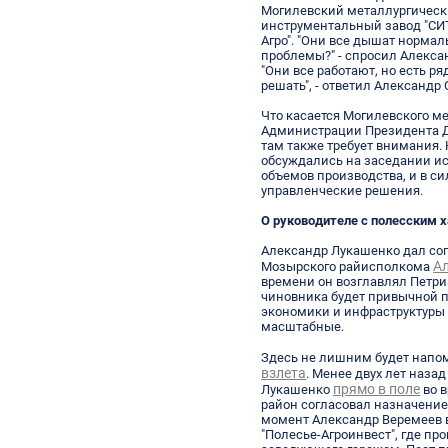
Могилевский металлургическ
инструментальный завод "СИТ
Агро". "Они все дышат нормал
проблемы?" - спросил Алекса
"Они все работают, но есть р
решать", - ответил Александр 
Что касается Могилевского ме
Администрации Президента Д
там также требует внимания.
обсуждались на заседании и
объемов производства, и в с
управленческие решения.
О руководителе с полесским 
Александр Лукашенко дал со
А
Мозырского райисполкома
времени он возглавлял Петри
чиновника будет привычной по
экономики и инфраструктуры
масштабные.
Здесь не лишним будет напом
взлета
. Менее двух лет назад 
прямо в поле
Лукашенко
во в
район согласовал назначение 
момент Александр Веремеев 
"Полесье-Агроинвест", где пр