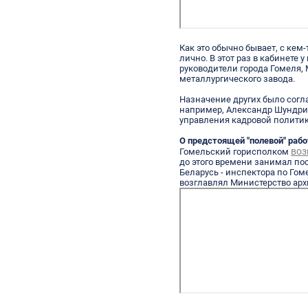
Как это обычно бывает, с кем
лично. В этот раз в кабинете
руководители города Гомеля,
металлургического завода.
Назначение других было согла
например, Александр Шундрик
управления кадровой полити
О предстоящей "полевой" раб
воз
Гомельский горисполком
до этого времени занимал п
Беларусь - инспектора по Гом
возглавлял Министерство архи