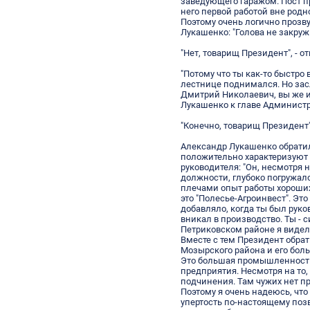
заведующего гаражом. Пост 
него первой работой вне родн
Поэтому очень логично прозв
Лукашенко: "Голова не закружи
"Нет, товарищ Президент", - 
"Потому что ты как-то быстро
лестнице поднимался. Но зас
Дмитрий Николаевич, вы же и
Лукашенко к главе Админист
"Конечно, товарищ Президент"
Александр Лукашенко обратил
положительно характеризуют
руководителя: "Он, несмотря 
должности, глубоко погружался
плечами опыт работы хороших
это "Полесье-Агроинвест". Эт
добавляло, когда ты был руко
вникал в производство. Ты - 
Петриковском районе я видел 
Вместе с тем Президент обра
Мозырского района и его боль
Это большая промышленност
предприятия. Несмотря на то,
подчинения. Там чужих нет пр
Поэтому я очень надеюсь, что 
упертость по-настоящему поз