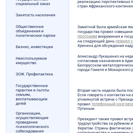
реализацию перспективных пр
социальный заказ
стран Африканского континен
Занятость населения
Общественные
Заметной была армейская тема
объединения и
государства провел совещан
политические партии
программ
вооружения и госуд
принял 
на следующий день
Хренина для обсуждения кадр
Бизнес, инвестиции
Александр Лукашенко на нед
Неиспользуемое
согласовав назначения в Адм
имущество
Белорусском металлургическо
города Гомеля и Мозырского 
ЗОЖ. Профилактика
Государственные
гарантии и льготы
Вторая часть недели была п
семьям,
Если говорить о контактах на
воспитывающим
упомянутой встречи с Прези
детей
телефонный разгово
провел
Путиным.
Организации,
осуществляющие
Президент также провел встр
проведение
трудоустройства за рубежом 
психологического
Хератом. Страны фактически
собеседования
сотрудничества и намерены ра