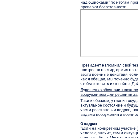
над ошибками" по итогам пр
проверки боеготовности.
Президент напомнил свой тези
настроена на мир, армия на то
вести военные действия, если
как я обещал, мы точечно буд
чтобы готовить их к войне. Да
Лукашенко обозначил важно
вооружением для решения за
Таким образом, у главы госу
актуальное состояние и буду
части расстановки кадров, т
видами вооружения и военной
О кадрах
"Если на конкретном участке
человек, значит, там и ситуац
человек - беда. Мы с вами до