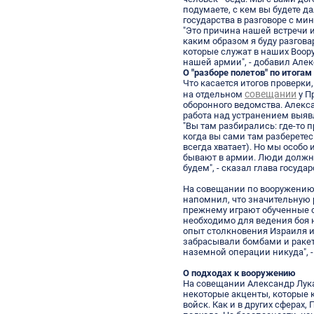
подумаете, с кем вы будете да
государства в разговоре с ми
"Это причина нашей встречи и
каким образом я буду разгова
которые служат в наших Воору
нашей армии", - добавил Але
О "разборе полетов" по итогам
Что касается итогов проверки
совещании
на отдельном
у П
оборонного ведомства. Алекс
работа над устранением выяв
"Вы там разбирались: где-то п
когда вы сами там разберетес
всегда хватает). Но мы особо 
бывают в армии. Люди должны
будем", - сказал глава государ
На совещании по вооружению
напомнил, что значительную 
прежнему играют обученные с
необходимо для ведения боя н
опыт столкновения Израиля и
забрасывали бомбами и ракета
наземной операции никуда", 
О подходах к вооружению
На совещании Александр Лук
некоторые акценты, которые 
войск. Как и в других сферах,