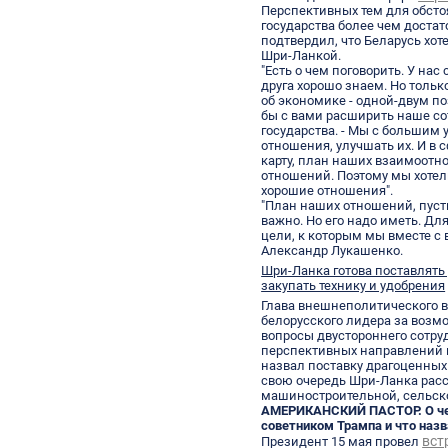
Перспективных тем для обсто
государства более чем доста
подтвердил, что Беларусь хот
Шри-Ланкой.
"Есть о чем поговорить. У нас
друга хорошо знаем. Но только
об экономике - одной-двум п
бы с вами расширить наше сот
государства. - Мы с большим
отношения, улучшать их. И в
карту, план наших взаимоотн
отношений. Поэтому мы хотел
хорошие отношения".
"План наших отношений, пусть 
важно. Но его надо иметь. Д
цели, к которым мы вместе с 
Александр Лукашенко.
Шри-Ланка готова поставлять
закупать технику и удобрения
Глава внешнеполитического 
белорусского лидера за возм
вопросы двустороннего сотру
перспективных направлений 
назвал поставку драгоценных 
свою очередь Шри-Ланка расс
машиностроительной, сельско
АМЕРИКАНСКИЙ ПАСТОР. О че
советником Трампа и что наз
вст
Президент 15 мая провел