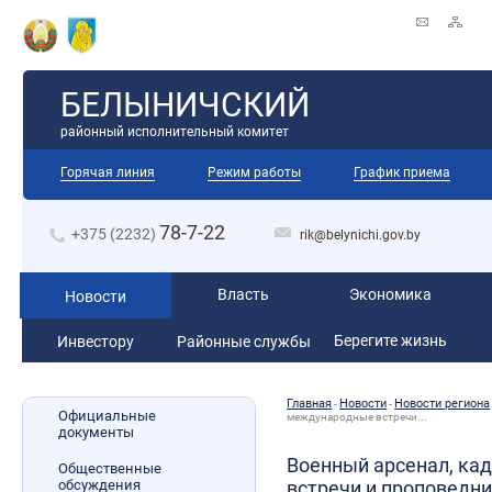
БЕЛЫНИЧСКИЙ
районный исполнительный комитет
Горячая линия
Режим работы
График приема
78-7-22
+375 (2232)
rik@belynichi.gov.by
Власть
Экономика
Новости
Берегите жизнь
Инвестору
Районные службы
Главная
Новости
Новости региона
-
-
Официальные
международные встречи...
документы
Военный арсенал, ка
Общественные
обсуждения
встречи и проповедни