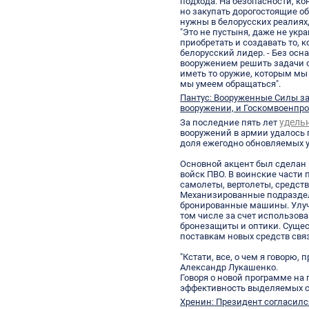
подхода. На безопасности, ко
но закупать дорогостоящие о
нужны в белорусских реалиях,
"Это не пустыня, даже не укр
приобретать и создавать то, к
белорусский лидер. - Без ос
вооружением решить задачи
иметь то оружие, которым мы
мы умеем обращаться".
Пантус: Вооруженные Силы з
вооружении, и Госкомвоенпро
удель
За последние пять лет
вооружений в армии удалось 
доля ежегодно обновляемых у
Основной акцент был сделан 
войск ПВО. В воинские части
самолеты, вертолеты, средст
Механизированные подразде
бронированные машины. Улуч
том числе за счет использо
бронезащиты и оптики. Суще
поставкам новых средств свя
"Кстати, все, о чем я говорю, 
Александр Лукашенко.
Говоря о новой программе на 
эффективность выделяемых с
Хренин: Президент согласилс