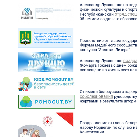
Александр Лукашенко на нед
физической культуры и спорт
отряд спец
Республиканский
35-летием со дня его образов
Приветствие от главы госуда
Форума медийного сообщества
конкурса "Золотая Литера".
поздр
Александр Лукашенко
Жомарта Токаева с днем рожд
воплощения в жизнь всех на
От имени белорусского народ
соболезнования
руководству
жертвами в результате шторм
Поздравление от главы белор
народу Норвегии по случаю н
Конституции.