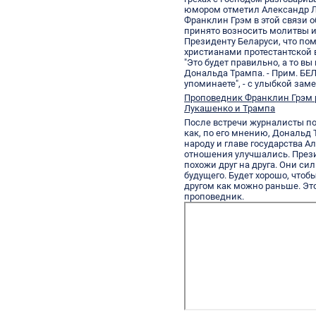
юмором отметил Александр 
Франклин Грэм в этой связи о
принято возносить молитвы и
Президенту Беларуси, что пом
христианами протестантской 
"Это будет правильно, а то в
Дональда Трампа. - Прим. БЕ
упоминаете", - с улыбкой зам
Проповедник Франклин Грэм р
Лукашенко и Трампа
После встречи журналисты по
как, по его мнению, Дональд 
народу и главе государства А
отношения улучшались. През
похожи друг на друга. Они с
будущего. Будет хорошо, чтобы
другом как можно раньше. Это 
проповедник.