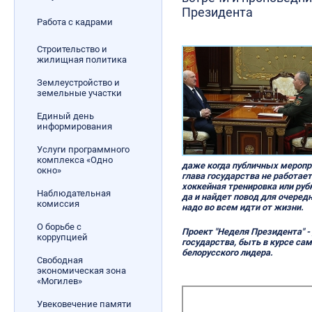
Президента
Работа с кадрами
Строительство и
жилищная политика
Землеустройство и
земельные участки
Единый день
информирования
Услуги программного
комплекса «Одно
даже когда публичных меропри
окно»
глава государства не работает
хоккейная тренировка или руб
Наблюдательная
да и найдет повод для очередн
комиссия
надо во всем идти от жизни.
О борьбе с
Проект "Неделя Президента" - д
коррупцией
государства, быть в курсе са
белорусского лидера.
Свободная
экономическая зона
«Могилев»
Увековечение памяти