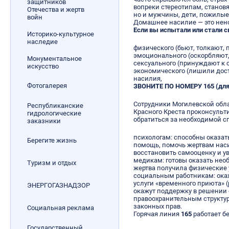
защитников
вопреки стереотипам, станов
Отечества и жертв
но и мужчины, дети, пожилые
войн
Домашнее насилие — это нен
Если вы испытали или стали 
Историко-культурное
наследие
физического (бьют, толкают, п
эмоционального (оскорбляют, 
Монументальное
сексуального (принуждают к се
искусство
экономического (лишили досту
насилия,
Фотогалерея
ЗВОНИТЕ ПО НОМЕРУ 165 (для
Сотрудники Могилевской обл
Республиканские
Красного Креста проконсульти
гидрологические
обратиться за необходимой 
заказники
психологам: способны оказат
Берегите жизнь
помощь, помочь жертвам наси
восстановить самооценку и ув
медикам: готовы оказать нео
Туризм и отдых
жертва получила физические 
социальным работникам: ока
услуги «временного приюта» 
ЭНЕРГОГАЗНАДЗОР
окажут поддержку в решении
правоохранительным структур
законных прав.
Социальная реклама
Горячая линия
165
работает б
Государственный