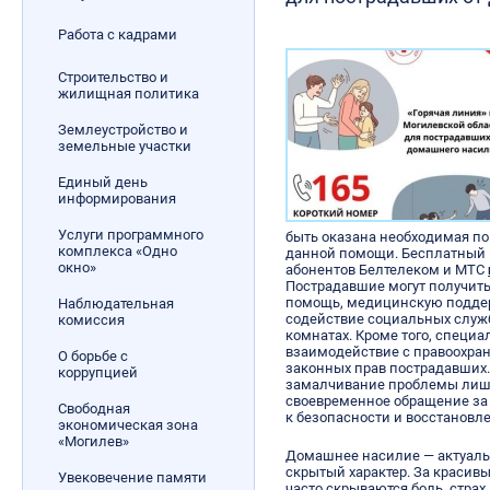
Работа с кадрами
Строительство и
жилищная политика
Землеустройство и
земельные участки
Единый день
информирования
Услуги программного
быть оказана необходимая по
комплекса «Одно
данной помощи. Бесплатный 
окно»
абонентов Белтелеком и МТС
Пострадавшие могут получит
помощь, медицинскую поддер
Наблюдательная
содействие социальных служ
комиссия
комнатах. Кроме того, специ
взаимодействие с правоохра
О борьбе с
законных прав пострадавших
коррупцией
замалчивание проблемы лишь 
своевременное обращение за
Свободная
к безопасности и восстановл
экономическая зона
«Могилев»
Домашнее насилие — актуальн
скрытый характер. За краси
Увековечение памяти
часто скрываются боль, страх