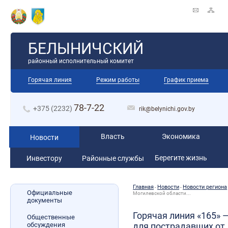
БЕЛЫНИЧСКИЙ
районный исполнительный комитет
Горячая линия
Режим работы
График приема
78-7-22
+375 (2232)
rik@belynichi.gov.by
Власть
Экономика
Новости
Берегите жизнь
Инвестору
Районные службы
Главная
Новости
Новости региона
-
-
Официальные
Могилевской области...
документы
Горячая линия «165» 
Общественные
обсуждения
для пострадавших от