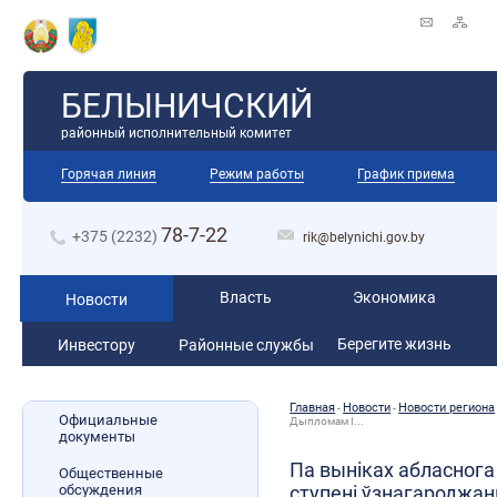
БЕЛЫНИЧСКИЙ
районный исполнительный комитет
Горячая линия
Режим работы
График приема
78-7-22
+375 (2232)
rik@belynichi.gov.by
Власть
Экономика
Новости
Берегите жизнь
Инвестору
Районные службы
Главная
Новости
Новости региона
-
-
Официальные
Дыпломам І...
документы
Па выніках абласнога
Общественные
обсуждения
ступені ўзнагароджа