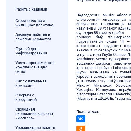
Работа с кадрами
Падведзены вынікі абласн
электроннай літаратурнай 
Строительство и
аб’яўленага напрыканцы м
жилищная политика
навучэнцы 78 устаноў адукац
суд журы 88 творчых работ.
Землеустройство и
Конкурс быў прымеркава
земельные участки
патрыятычнай акцыі “Я –
электронных выданнях пе
Единый день
знакамітых беларускіх пісьмен
информирования
мінулага года Якубе Коласе, Я
Асаблівае месца адводзілася
Услуги программного
выданнях шырока прадстаўлен
комплекса «Одно
крыжаванкі, рэбусы і віктары
окно»
Журы ацэньвала не толькі
ўзровень валодання навейшым
Дыпломам І ступені ўзнагаро
Наблюдательная
Максім Міхалькоў, Хрысцін
комиссия
Хрысціна Капшукова (кіраў
літаратуры Наталля Сімаковіч)
О борьбе с
(Маргарыта ДУДАЛЬ, “Зара на
коррупцией
Свободная
Поделиться:
экономическая зона
«Могилев»
Увековечение памяти