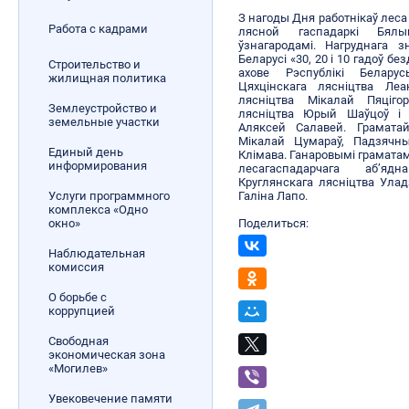
З нагоды Дня работнікаў леса
Работа с кадрами
лясной гаспадаркі Бялы
ўзнагародамі. Нагруднага з
Беларусі «30, 20 і 10 гадоў 
Строительство и
ахове Рэспублікі Белару
жилищная политика
Цяхцінскага лясніцтва Леа
лясніцтва Мікалай Пяцігор
Землеустройство и
лясніцтва Юрый Шаўцоў і 
земельные участки
Аляксей Салавей. Граматай
Мікалай Цумараў, Падзяч
Единый день
Клімава. Ганаровымі граматам
информирования
лесагаспадарчага аб’яд
Круглянскага лясніцтва Улад
Услуги программного
Галіна Лапо.
комплекса «Одно
окно»
Поделиться:
Наблюдательная
комиссия
О борьбе с
коррупцией
Свободная
экономическая зона
«Могилев»
Увековечение памяти