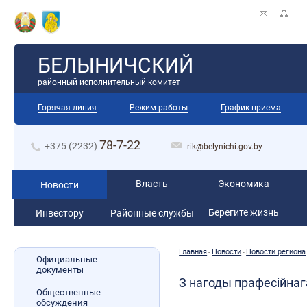
БЕЛЫНИЧСКИЙ
районный исполнительный комитет
Горячая линия
Режим работы
График приема
78-7-22
+375 (2232)
rik@belynichi.gov.by
Власть
Экономика
Новости
Берегите жизнь
Инвестору
Районные службы
Главная
Новости
Новости региона
-
-
Официальные
документы
З нагоды прафесійнаг
Общественные
обсуждения