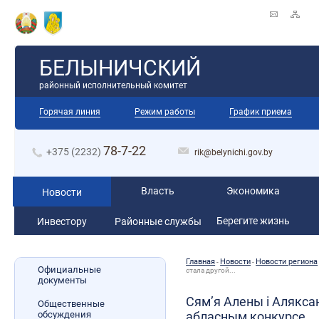
БЕЛЫНИЧСКИЙ
районный исполнительный комитет
Горячая линия
Режим работы
График приема
78-7-22
+375 (2232)
rik@belynichi.gov.by
Власть
Экономика
Новости
Берегите жизнь
Инвестору
Районные службы
Главная
Новости
Новости региона
-
-
Официальные
стала другой...
документы
Сям’я Алены і Алякса
Общественные
обсуждения
абласным конкурсе