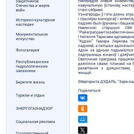
Наперадзе новыя знаёмствы
защитников
навучальную ўстанову, настаўн
Отечества и жертв
сталі сябрамі.
войн
Узнагароды ў гэты дзень ат
і прызёры конкурсаў і алімпі
Историко-культурное
падзякі былі ўручаны і бацька
наследие
Намеснікі старшыні СВК
“Райаграпрамтэхзабеспячэнне”
Монументальное
і Наталля Тарасава адпаведн
искусство
“Кудзін” Тамара Ларкова т
падзеяй, а лепшых адзначылі
Адзін за адным падымаліся на
Фотогалерея
падтрымаць юнакоў і дзяўчат
Святочная праграма працягва
Республиканские
дзяліліся сваімі планамі на б
гидрологические
развітання з дзяцінствам,
заказники
жыццё.
(Маргарыта ДУДАЛЬ, “Зара на
Берегите жизнь
Поделиться:
Туризм и отдых
ЭНЕРГОГАЗНАДЗОР
Социальная реклама
Государственный