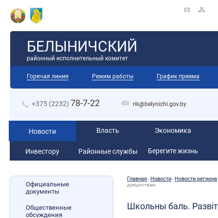
БЕЛЫНИЧСКИЙ
районный исполнительный комитет
Горячая линия
Режим работы
График приема
78-7-22
+375 (2232)
rik@belynichi.gov.by
Власть
Экономика
Новости
Берегите жизнь
Инвестору
Районные службы
Главная
Новости
Новости региона
-
-
Официальные
дзяцінствам
документы
Школьны баль. Развіт
Общественные
обсуждения