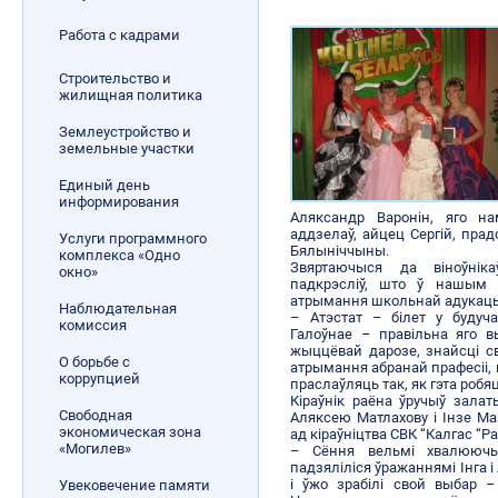
Работа с кадрами
Строительство и
жилищная политика
Землеустройство и
земельные участки
Единый день
информирования
Аляксандр Варонін, яго на
аддзелаў, айцец Сергій, прад
Услуги программного
Бялыніччыны.
комплекса «Одно
Звяртаючыся да віноўніка
окно»
падкрэсліў, што ў нашым
атрымання школьнай адукацы
Наблюдательная
– Атэстат – білет у будуча
комиссия
Галоўнае – правільна яго 
жыццёвай дарозе, знайсці с
О борьбе с
атрымання абранай прафесіі, в
коррупцией
праслаўляць так, як гэта робя
Кіраўнік раёна ўручыў зала
Свободная
Аляксею Матлахову і Інзе Ма
экономическая зона
ад кіраўніцтва СВК “Калгас “Ра
«Могилев»
– Сёння вельмі хвалююч
падзяліліся ўражаннямі Інга 
і ўжо зрабілі свой выбар 
Увековечение памяти