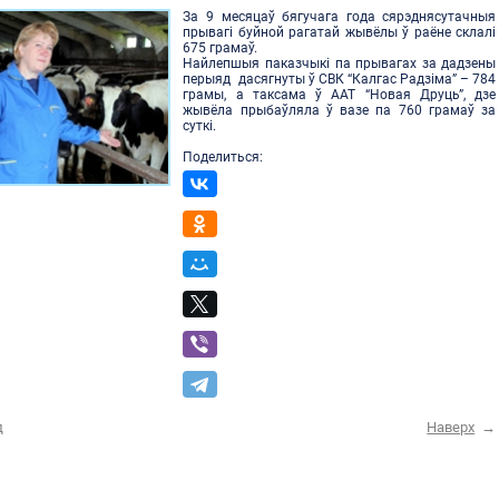
За 9 месяцаў бягучага года сярэднясутачныя
прывагі буйной рагатай жывёлы ў раёне склалі
675 грамаў.
Найлепшыя паказчыкі па прывагах за дадзены
перыяд дасягнуты ў СВК “Калгас Радзіма” – 784
грамы, а таксама ў ААТ “Новая Друць”, дзе
жывёла прыбаўляла ў вазе па 760 грамаў за
суткі.
Поделиться:
д
Наверх
→