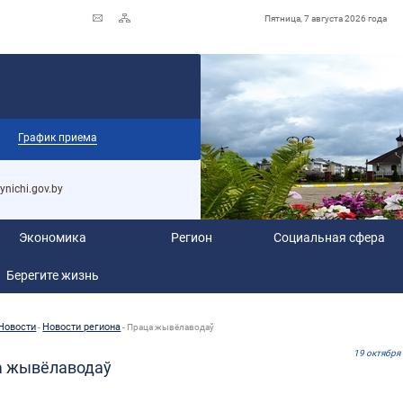
Пятница, 7 августа 2026 года
График приема
ynichi.gov.by
Экономика
Регион
Социальная сфера
Берегите жизнь
Новости
Новости региона
-
-
Праца жывёлаводаў
19 октября
а жывёлаводаў