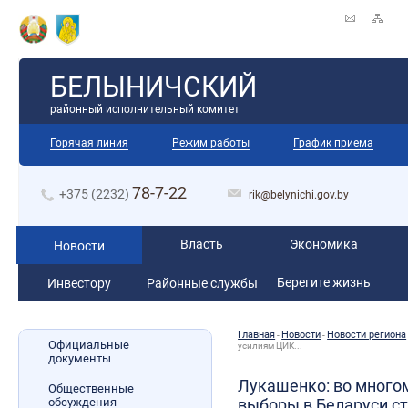
БЕЛЫНИЧСКИЙ
районный исполнительный комитет
Горячая линия
Режим работы
График приема
78-7-22
+375 (2232)
rik@belynichi.gov.by
Власть
Экономика
Новости
Берегите жизнь
Инвестору
Районные службы
Главная
Новости
Новости региона
-
-
Официальные
усилиям ЦИК...
документы
Лукашенко: во много
Общественные
обсуждения
выборы в Беларуси с