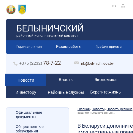
БЕЛЫНИЧСКИЙ
районный исполнительный комитет
Горячая линия
Режим работы
График приема
78-7-22
+375 (2232)
rik@belynichi.gov.by
Власть
Экономика
Новости
Берегите жизнь
Инвестору
Районные службы
Главная
Новости
Новости региона
-
-
Официальные
защитят имущественные...
документы
В Беларуси дополнит
Общественные
обсуждения
имущественные права