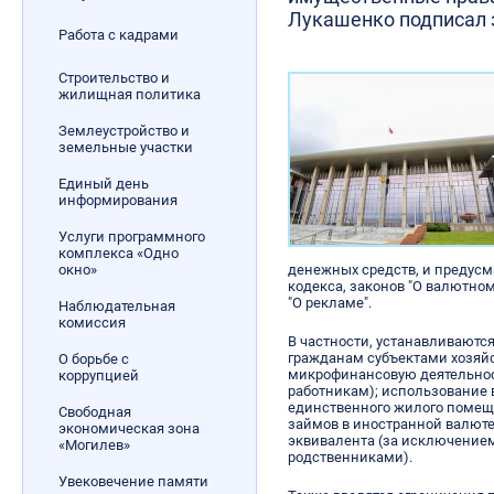
Лукашенко подписал 
Работа с кадрами
Строительство и
жилищная политика
Землеустройство и
земельные участки
Единый день
информирования
Услуги программного
комплекса «Одно
окно»
денежных средств, и предусм
кодекса, законов "О валютно
"О рекламе".
Наблюдательная
комиссия
В частности, устанавливаютс
гражданам субъектами хозяй
О борьбе с
микрофинансовую деятельнос
коррупцией
работникам); использование 
единственного жилого помещ
Свободная
займов в иностранной валют
экономическая зона
эквивалента (за исключение
«Могилев»
родственниками).
Увековечение памяти