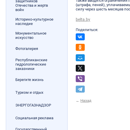
Также вводятся ограничения 
защитников
(штрафа, пеней), уплачиваемы
Отечества и жертв
силу через шесть месяцев по
войн
Историко-культурное
belta.by
наследие
Поделиться:
Монументальное
искусство
Фотогалерея
Республиканские
гидрологические
заказники
Берегите жизнь
Туризм и отдых
←
Назад
ЭНЕРГОГАЗНАДЗОР
Социальная реклама
Государственный