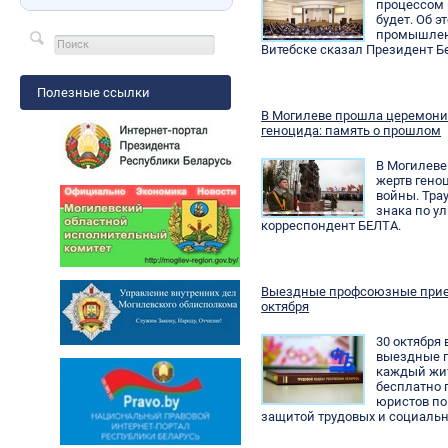
процессом 
будет. Об э
промышлен
Витебске сказал Президент Б
Полезные ссылки
В Могилеве прошла церемони
геноцида: память о прошлом
В Могилеве
жертв гено
войны. Тра
знака по у
корреспондент БЕЛТА.
Выездные профсоюзные прием
октября
30 октября
выездные п
каждый жит
бесплатно 
юристов по
защитой трудовых и социальн