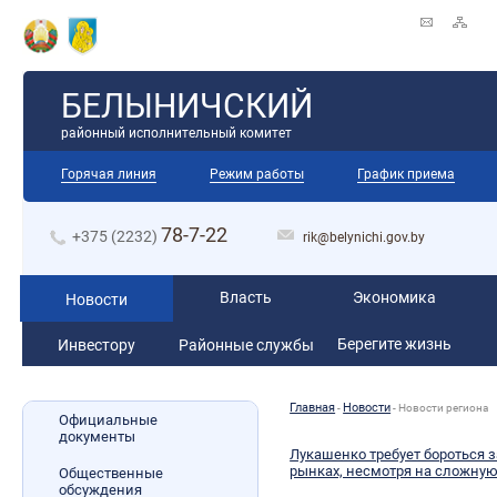
БЕЛЫНИЧСКИЙ
районный исполнительный комитет
Горячая линия
Режим работы
График приема
78-7-22
+375 (2232)
rik@belynichi.gov.by
Власть
Экономика
Новости
Берегите жизнь
Инвестору
Районные службы
Главная
Новости
-
-
Новости региона
Официальные
документы
Лукашенко требует бороться з
рынках, несмотря на сложну
Общественные
обсуждения