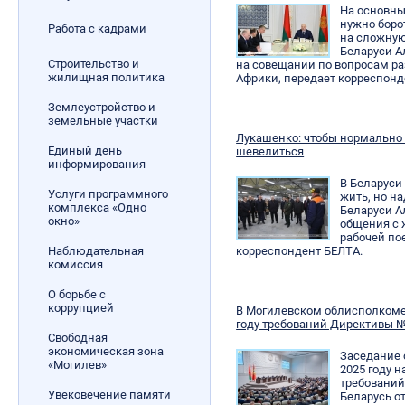
На основны
нужно боро
Работа с кадрами
на сложную
Беларуси А
Строительство и
на совещании по вопросам ра
жилищная политика
Африки, передает корреспонд
Землеустройство и
земельные участки
Лукашенко: чтобы нормально ж
Единый день
шевелиться
информирования
В Беларуси 
Услуги программного
жить, но н
комплекса «Одно
Беларуси А
окно»
общения с 
рабочей по
Наблюдательная
корреспондент БЕЛТА.
комиссия
О борьбе с
коррупцией
В Могилевском облисполкоме
году требований Директивы №
Свободная
экономическая зона
Заседание 
«Могилев»
2025 году 
требований
Увековечение памяти
Беларусь от