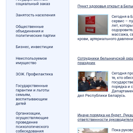
социальный заказ
Пункт здоровья открыт в Бел
Занятость населения
Сегодня в 
сервис – п
лет, котор
Общественные
оздоровите
объединения и
массажа, с
политические партии
крови, артериального давлени
Бизнес, инвестиции
Неиспользуемое
Сотрудники белыничской ох
имущество
праздник
Сегодня п
ЗОЖ. Профилактика
те, кто об
государств
Государственные
порядка и 
гарантии и льготы
Департамен
семьям,
дел Республики Беларусь.
воспитывающим
детей
Организации,
Иначе порядка не будет. Лук
осуществляющие
ответственности руководител
проведение
психологического
Пока руков
собеседования