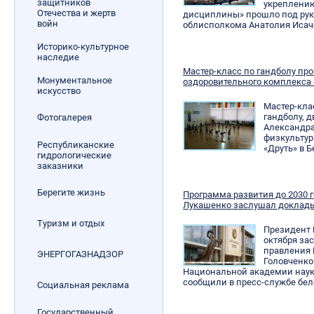
защитников
укреплению
Отечества и жертв
дисциплины» прошло под рук
войн
облисполкома Анатолия Исач
Историко-культурное
наследие
Мастер-класс по гандболу пр
Монументальное
оздоровительного комплекса 
искусство
Мастер-кла
гандболу, 
Фотогалерея
Александра
физкультур
Республиканские
«Друть» в 
гидрологические
заказники
Берегите жизнь
Программа развития до 2030 г
Лукашенко заслушал доклады
Туризм и отдых
Президент 
октября за
правления 
ЭНЕРГОГАЗНАДЗОР
Головченко
Национальной академии наук
сообщили в пресс-службе бел
Социальная реклама
Государственный