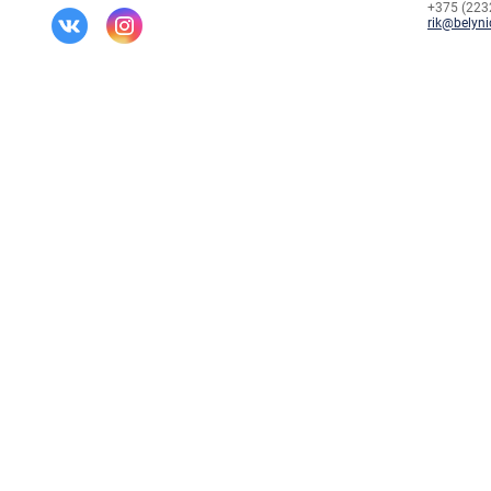
+375 (2232
rik@belyni