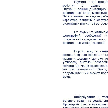
Груминг
– это вхожде
ребенку с целью секс
Злоумышленник дистанционн
социальные сети, мессендже
Затем может вынудить ребе
характера, вовлечь в изгот
склонить к интимной встрече 
От груминга отлича
фотографий, сообщений и
современных средств связи: 
социальных интернет-сетей.
Порой под влияни
показаться, что переслать т
парни и девушки делают эт
уговорам, пытаясь развлеч
признание (чаще пересылают 
же просто отомстить. Эта и
злоумышленник может воспо
вред.
Кибербуллинг
– трав
сетевого общения: социальн
Проводить травлю могут как о
так и совершенно посторонни