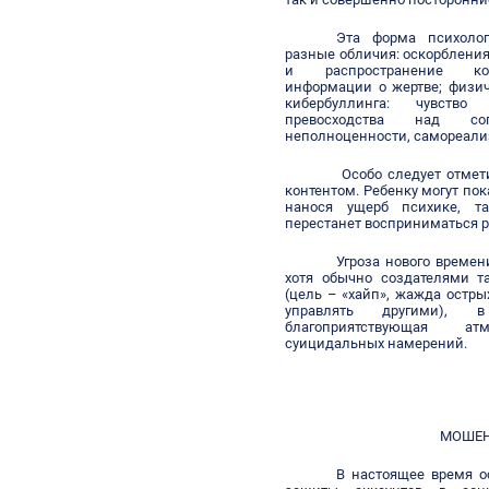
Эта форма психолог
разные обличия: оскорблени
и распространение кон
информации о жертве; физич
кибербуллинга: чувство 
превосходства над соп
неполноценности, самореали
Особо следует отмет
контентом. Ребенку могут по
нанося ущерб психике, т
перестанет восприниматься 
Угроза нового време
хотя обычно создателями т
(цель – «хайп», жажда остр
управлять другими), 
благоприятствующая а
суицидальных намерений.
МОШЕН
В настоящее время о