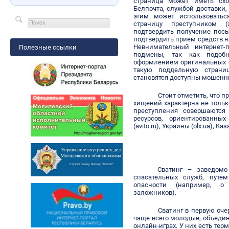
страница может иметь схо
Белпочта, службой доставки, 
этим может использоватьс
страницу преступником 
подтвердить получение посы
подтвердить прием средств на
Невнимательный интернет-
Полезные ссылки
подмены, так как подоб
оформлением оригинальных с
такую поддельную страни
становятся доступны мошенн
Стоит отметить, что
хищений характерна не тольк
преступления совершаются
ресурсов, ориентированны
(avito.ru), Украины (olx.ua), Каз
Сватинг
– заведомо 
спасательных служб, пут
опасности (например, о 
заложников).
Сватинг в первую оче
чаще всего молодые, объедин
онлайн-играх. У них есть те