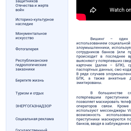
защитников
Отечества и жертв
войн
Историко-культурное
наследие
Монументальное
искусство
Вишинг
– один и
использованием социальной 
злоумышленники, используя
Фотогалерея
сотрудников банков (или п
происходит в последнее в
Республиканские
выясняют у потерпевших све
гидрологические
карточек (далее – БПК), с
заказники
паспортных данных, смс-код
В ряде случаев злоумышлен
БПК, а также анкетные 
Берегите жизнь
эмитированы.
В большинстве с
Туризм и отдых
потерпевшим преступники 
позволяет маскировать теле
операторов связи. Кроме
ЭНЕРГОГАЗНАДЗОР
используют мессенджеры Vib
возможность использова
Социальная реклама
преступники маскируются п
банков, вводя в заблуждение
Государственный