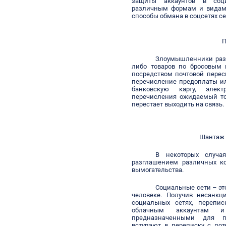
защиты аккаунтов в соц
различным формам и видам
способы обмана в соцсетях се
П
Злоумышленники раз
либо товаров по бросовым 
посредством почтовой перес
перечисление предоплаты и
банковскую карту, элек
перечисления ожидаемый тов
перестает выходить на связь.
Шантаж 
В некоторых случа
разглашением различных к
вымогательства.
Социальные сети – эт
человеке. Получив несанкц
социальных сетях, перепи
облачным аккаунтам и
предназначенными для пу
вступают в переписку с по