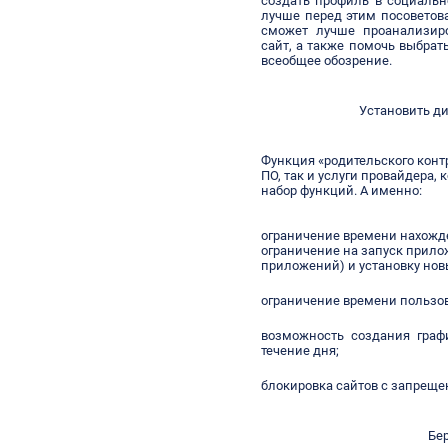
создать профиль в социальн
лучше перед этим посоветов
сможет лучше проанализиро
сайт, а также помочь выбра
всеобщее обозрение.
Установить д
Функция
«родительского конт
ПО, так и услуги провайдера,
набор функций. А именно:
ограничение времени нахожде
ограничение на запуск прило
приложений) и установку нов
ограничение времени пользо
возможность создания граф
течение дня;
блокировка сайтов с запрещ
Бе