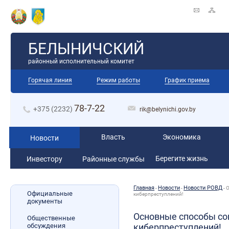
БЕЛЫНИЧСКИЙ
районный исполнительный комитет
Горячая линия
Режим работы
График приема
78-7-22
+375 (2232)
rik@belynichi.gov.by
Власть
Экономика
Новости
Берегите жизнь
Инвестору
Районные службы
Главная
Новости
Новости РОВД
-
-
-
О
Официальные
киберпреступлений!
документы
Основные способы с
Общественные
обсуждения
киберпреступлений!