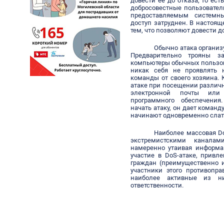
довести её до отказа, то ест
добросовестные пользовател
предоставляемым системны
доступ затруднен. В настоя
тем, что позволяют довести д
Обычно атака организ
Предварительно трояны з
компьютеры обычных пользов
никак себя не проявлять 
команды от своего хозяина.
атаке при посещении различ
электронной почты или 
программного обеспечения
начать атаку, он дает коман
начинают одновременно слать
Наиболее массовая D
экстремистскими канала
намеренно утаивая информа
участие в DoS-атаке, привл
граждан (преимущественно 
участники этого противопр
наиболее активные из н
ответственности.