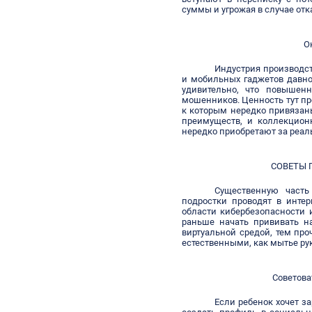
суммы и угрожая в случае отк
О
Индустрия производст
и мобильных гаджетов давн
удивительно, что повышен
мошенников. Ценность тут пр
к которым нередко привязан
преимуществ, и коллекцион
нередко приобретают за реал
СОВЕТЫ 
Существенную част
подростки проводят в интер
области кибербезопасности 
раньше начать прививать н
виртуальной средой, тем про
естественными, как мытье ру
Советова
Если ребенок хочет за