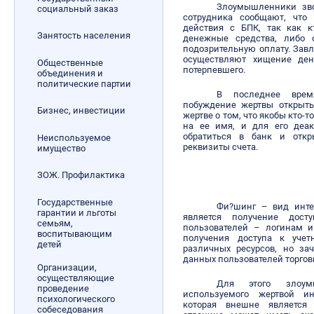
Злоумышленники зво
социальный заказ
сотрудника сообщают, что 
действия с БПК, так как к
Занятость населения
денежные средства, либо 
подозрительную оплату. Зав
осуществляют хищение ден
Общественные
потерпевшего.
объединения и
политические партии
В последнее врем
побуждение жертвы открыт
Бизнес, инвестиции
жертве о том, что якобы кто-
на ее имя, и для его деак
обратиться в банк и откр
Неиспользуемое
реквизиты счета.­
имущество
ЗОЖ. Профилактика
Государственные
Фи?шинг
– вид интер
гарантии и льготы
является получение дос
семьям,
пользователей – логинам и
воспитывающим
получения доступа к уче
детей
различных ресурсов, но за
данных пользователей торго
Организации,
осуществляющие
Для этого злоум
проведение
используемого жертвой ин
психологического
которая внешне является
собеседования