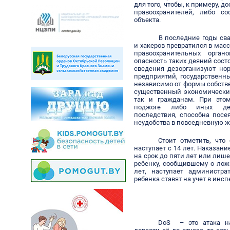
для того, чтобы, к примеру, 
правоохранителей, либо с
объекта.
В последние годы св
и хакеров превратился в мас
правоохранительных орган
опасность таких деяний сост
сведения дезорганизуют нор
предприятий, государственн
независимо от формы собстве
существенный экономический
так и гражданам. При это
поджоге либо иных дей
последствия, способна посе
неудобства в повседневную ж
Стоит отметить, что
наступает с 14 лет. Наказани
на срок до пяти лет или лише
ребенку, сообщившему о ло
лет, наступает администра
ребенка ставят на учет в ин
DoS
– это атака на