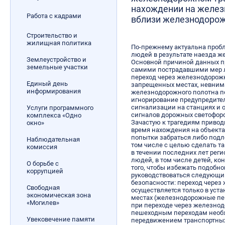
нахождении на желез
Работа с кадрами
вблизи железнодорож
Строительство и
жилищная политика
По-прежнему актуальна проб
людей в результате наезда 
Землеустройство и
Основной причиной данных п
земельные участки
самими пострадавшими мер л
переход через железнодорожн
Единый день
запрещенных местах, невним
информирования
железнодорожного полотна п
игнорирование предупредите
сигнализации на станциях и 
Услуги программного
сигналов дорожных светофор
комплекса «Одно
Зачастую к трагедиям приво
окно»
время нахождения на объекта
попытки забраться либо подл
Наблюдательная
том числе с целью сделать т
комиссия
в течении последних лет рег
людей, в том числе детей, ко
О борьбе с
того, чтобы избежать подобно
коррупцией
руководствоваться следующ
безопасности: переход через
Свободная
осуществляется только в уст
экономическая зона
местах (железнодорожные пе
«Могилев»
при переходе через железно
пешеходным переходам необх
Увековечение памяти
передвижением транспортных