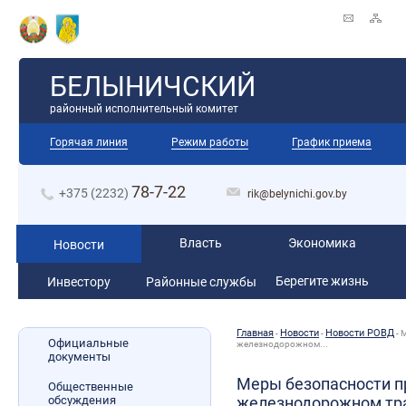
БЕЛЫНИЧСКИЙ
районный исполнительный комитет
Горячая линия
Режим работы
График приема
78-7-22
+375 (2232)
rik@belynichi.gov.by
Власть
Экономика
Новости
Берегите жизнь
Инвестору
Районные службы
Главная
Новости
Новости РОВД
-
-
-
М
Официальные
железнодорожном...
документы
Меры безопасности п
Общественные
обсуждения
железнодорожном тра