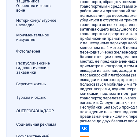
защитников
транспорта, обращать вниман
Отечества и жертв
транспортными средствами ж
войн
работниками организаций же
пользования; до перехода ж
убедиться в отсутствии тран
Историко-культурное
транспорта со всех направле
наследие
затягивающего воздушного п
транспортным средством жел
Монументальное
приближении транспортных с
искусство
к пешеходному переходу необ
менее чем на 2 метра. В целя
Фотогалерея
переходить через железнодо
близко стоящим поездом; нах
местах, не предназначенных д
Республиканские
присмотра и контроля, в том 
гидрологические
высадке из вагонов; заходить
заказники
пассажирской платформы (за
высадки из вагонов); при пе
Берегите жизнь
пользоваться мобильными т
видеоплеерами, аудиоплеера
коньками; подлезать под тр
Туризм и отдых
транспорта; перелезать чере
вагонами. Следует знать, что в
Республики Беларусь проход
ЭНЕРГОГАЗНАДЗОР
нахождение на железнодорожн
предназначенных для их пере
размере до двух базовых вел
Социальная реклама
Государственный