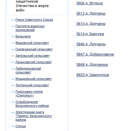
защитников
5606 д. Иглица
Отечества и жертв
войн
5612 д. Дручаны
Герои Советского Союза
5613 д. Дручаны
Паспорта воинских
захоронений
5614 д. Барсуки
Белыничи
Вишовский сельсовет
5846 д. Дручаны
Головчинский сельсовет
5847 д. Добриловичи
Запольский сельсовет
Ланьковский сельсовет
5848 д. Дручаныи
Лебедянковский
сельсовет
8825 д. Замочулье
Мощаницкий сельсовет
Техтинский сельсовет
Поисковая группа
«Следопыт»
Освобождение
Белыничского района
Электронная книга
"Память" Белыничского
района
Статьи