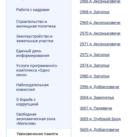
2966 д. Аксеньковичи
Работа с кадрами
2968 д. Заполье
Строительство и
2969 д. Аксеньковичи
жилищная политика
2970 д. Аксеньковичи
Землеустройство и
земельные участки
2971 д. Аксеньковичи
Единый день
2972 д. Заполье
информирования
2974 д. Заполье
Услуги программного
комплекса «Одно
окно»
2980 д. Заполье
Наблюдательная
2996 д. Добриловичи
комиссия
3004 д. Замочулье
О борьбе с
коррупцией
3007 д. Падевичи
Свободная
экономическая зона
3009 д. Глубокий Брод
«Могилев»
5605 д. Добриловичи
Увековечение памяти