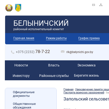
БЕЛЫНИЧСКИЙ
районный исполнительный комитет
Горячая линия
Режим работы
График приема
78-7-22
+375 (2232)
rik@belynichi.gov.by
Новости
Власть
Экономика
Берегите жизнь
Инвестору
Районные службы
Главная
Увековечение памяти защи
-
Официальные
Паспорта воинских захоронений
-
За
документы
Запольский сельсове
Общественные
обсуждения