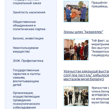
Працаўнікі
социальный заказ
працаваць, 
Занятость населения
Общественные
объединения и
политические партии
Зорны шлях “Акварелек”
Бизнес, инвестиции
Той факт, 
мерапрыемс
Неиспользуемое
без выступ
имущество
“Акварельк
пацвердзіць
ЗОЖ. Профилактика
Государственные
Урачыстае адкрыццё выст
гарантии и льготы
слоў пра пастэль” адбылос
семьям,
мастацкім музеі Беларусі
воспитывающим
детей
Урачыстае 
члена Бела
Организации,
ЖУРАВОВІЧ 
осуществляющие
на мінулым
проведение
музеі Белар
психологического
собеседования