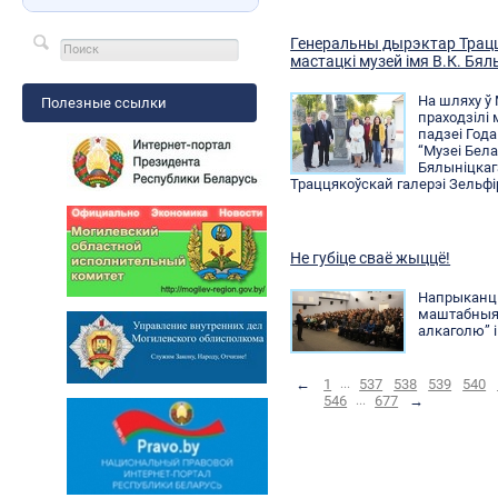
Генеральны дырэктар Трацц
мастацкі музей імя В.К. Бял
На шляху ў 
Полезные ссылки
праходзілі
падзеі Года
“Музеі Бела
Бялыніцкаг
Траццякоўскай галерэі Зельф
Не губіце сваё жыццё!
Напрыканц
маштабныя
алкаголю” 
←
1
...
537
538
539
540
546
...
677
→