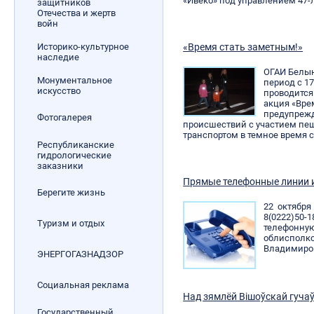
«Ивеко» под управлением 47-
защитников
Отечества и жертв
войн
Историко-культурное
«Время стать заметным!»
наследие
ОГАИ Белын
Монументальное
период с 17
искусство
проводится
акция «Вре
предупреж
Фотогалерея
происшествий с участием пе
транспортом в темное время с
Республиканские
гидрологические
заказники
Прямые телефонные линии 
Берегите жизнь
22 октября
8(0222)50-
Туризм и отдых
телефонну
облисп
Владимиро
ЭНЕРГОГАЗНАДЗОР
Социальная реклама
Над зямлёй Вішоўскай гучаў
Государственный