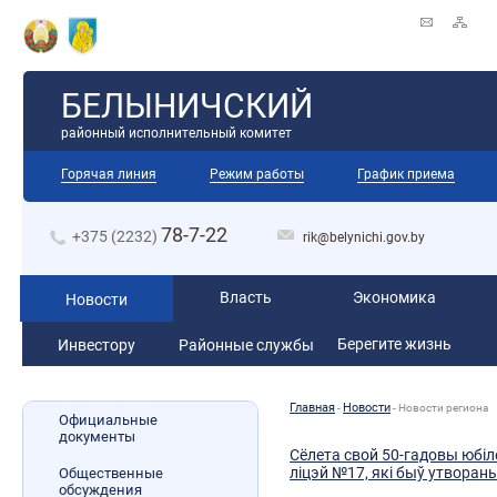
БЕЛЫНИЧСКИЙ
районный исполнительный комитет
Горячая линия
Режим работы
График приема
78-7-22
+375 (2232)
rik@belynichi.gov.by
Власть
Экономика
Новости
Берегите жизнь
Инвестору
Районные службы
Главная
Новости
-
-
Новости региона
Официальные
документы
Сёлета свой 50-гадовы юбіл
ліцэй №17, які быў утвораны
Общественные
обсуждения