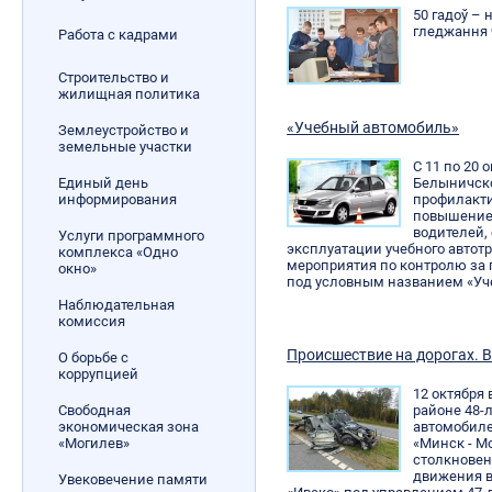
50 гадоў – 
гледжання 
Работа с кадрами
Строительство и
жилищная политика
«Учебный автомобиль»
Землеустройство и
земельные участки
С 11 по 20 
Единый день
Белыничско
информирования
профилакти
повышение 
водителей,
Услуги программного
эксплуатации учебного автот
комплекса «Одно
мероприятия по контролю за
окно»
под условным названием «Уче
Наблюдательная
комиссия
Происшествие на дорогах. В
О борьбе с
коррупцией
12 октября
Свободная
районе 48-
экономическая зона
автомобиле
«Могилев»
«Минск - М
столкновен
движения 
Увековечение памяти