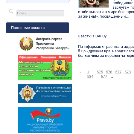
победившем
заслугам п
стабильности в мире был про
за жизнь!», посвященный...
Полезные ссылки
Звесткі з ЗАГСу
Па інфармацыі раённага аддзе
ў Прыдруцкім краі нарадзілася
больш чым за першыя чатыры
←
1
...
575
576
577
578
584
...
677
→