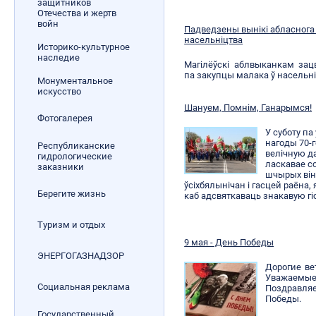
защитников
Отечества и жертв
войн
Падведзены вынікі абласнога
насельніцтва
Историко-культурное
наследие
Магілёўскі аблвыканкам зацв
па закупцы малака ў насельніц
Монументальное
искусство
Шануем, Помнім, Ганарымся!
Фотогалерея
У суботу па
нагоды 70-
Республиканские
велічную да
гидрологические
ласкавае со
заказники
шчырых він
ўсіхбялынічан і гасцей раёна, 
Берегите жизнь
каб адсвяткаваць знакавую гі
Туризм и отдых
9 мая - День Победы
ЭНЕРГОГАЗНАДЗОР
Дорогие ве
Уважаемы
Социальная реклама
Поздравля
Победы.
Государственный