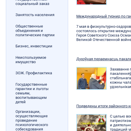
социальный заказ
Занятость населения
Международный турнир по ган
Общественные
7 мая в физкультурно-оздоро
объединения и
состоялось открытие междуна
политические партии
Героя Советского Союза Осман
Великой Отечественной войне
Бизнес, инвестиции
Неиспользуемое
Духоўная пераемнасць пакал
имущество
Захаванне 
ЗОЖ. Профилактика
пакалення
стабільнаг
кожны чал
Государственные
удзельнікам
гарантии и льготы
семьям,
воспитывающим
детей
Подведены итоги районного к
Организации,
осуществляющие
С целью во
проведение
патриотизм
психологического
и деятельн
собеседования
традиций у