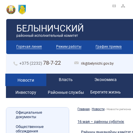
БЕЛЫНИЧСКИЙ
районный исполнительный комитет
Горячая линия
Режим работы
График приема
78-7-22
+375 (2232)
rik@belynichi.gov.by
Власть
Экономика
Новости
Берегите жизнь
Инвестору
Районные службы
Главная
Новости
-
-
Новости региона
Официальные
документы
16 мая – раённы суботнік
Общественные
обсуждения
Раённы выканаўчы камітэт п