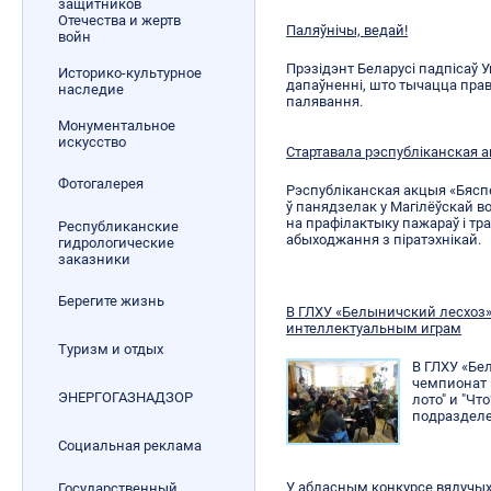
защитников
Отечества и жертв
Паляўнічы, ведай!
войн
Прэзідэнт Беларусі падпісаў У
Историко-культурное
дапаўненні, што тычацца прав
наследие
палявання.
Монументальное
искусство
Стартавала рэспубліканская 
Фотогалерея
Рэспубліканская акцыя «Бясп
ў панядзелак у Магілёўскай во
на прафілактыку пажараў і тр
Республиканские
абыходжання з піратэхнікай.
гидрологические
заказники
Берегите жизнь
В ГЛХУ «Белыничский лесхоз
интеллектуальным играм
Туризм и отдых
В ГЛХУ «Бе
чемпионат 
ЭНЕРГОГАЗНАДЗОР
лото" и "Чт
подраздел
Социальная реклама
У абласным конкурсе вядучых
Государственный