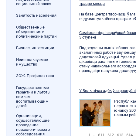
трэцяе месца
социальный заказ
На базе цэнтра творчасці ў М
Занятость населения
вядучых гульнёвых праграм «Ф
Общественные
объединения и
Сямікласніца Іскраўскай ба
политические партии
3 ступені
Падведзены вынікі абласнога 
Бизнес, инвестиции
экалагічных работ навучэнцаў
дадатковай адукацыі. Удзел у
Неиспользуемое
цікавіцца раслінным і жывёл
имущество
стану навакольнага асяроддз
праводзіць навукова-даследчую
ЗОЖ. Профилактика
Государственные
У Бялынічах адбыўся рэспублі
гарантии и льготы
семьям,
воспитывающим
Рэспублік
детей
першынств
юнакоў 200
нашым райц
Организации,
осуществляющие
проведение
психологического
собеседования
←
1
...
611
612
613
614