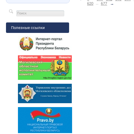
620
...
677
→
Полезные ссылки