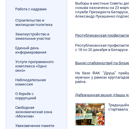
Выборы в местные Советы деп
созыва назначены на 23 марта
Работа с кадрами
службе Президента Беларуси,
Александр Лукашенко подписа
Строительство и
жилищная политика
Землеустройство и
Республиканская профилактич
земельные участки
Республиканская профилактич
Единый день
с 18 по 20 декабря в Беларуси.
информирования
Услуги программного
Вынікі спаборніцтваў па білья
комплекса «Одно
окно»
На базе ФАК “Друць” прайш
мужчын у рамках круглагадо
Наблюдательная
раёна.
комиссия
О борьбе с
Дабрачынная акцыя «Нашы дз
коррупцией
Традыцыйна
Свободная
стартавала
экономическая зона
«Могилев»
Увековечение памяти