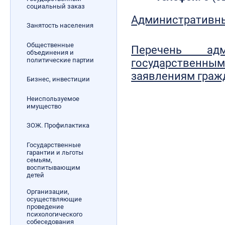
социальный заказ
Административн
Занятость населения
­ ­ ­ ­ ­
Общественные
Перечень адми
объединения и
политические партии
государственн
заявлениям граж
Бизнес, инвестиции
Неиспользуемое
имущество
ЗОЖ. Профилактика
Государственные
гарантии и льготы
семьям,
воспитывающим
детей
Организации,
осуществляющие
проведение
психологического
собеседования