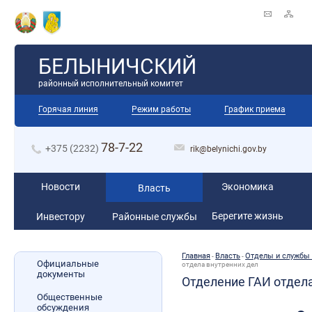
БЕЛЫНИЧСКИЙ
районный исполнительный комитет
Горячая линия
Режим работы
График приема
78-7-22
+375 (2232)
rik@belynichi.gov.by
Новости
Экономика
Власть
Берегите жизнь
Инвестору
Районные службы
Главная
Власть
Отделы и службы
-
-
Официальные
отдела внутренних дел
документы
Отделение ГАИ отдела
Общественные
обсуждения