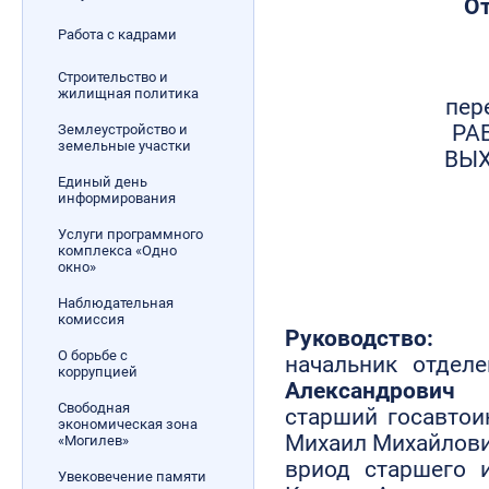
О
Работа с кадрами
Строительство и
жилищная политика
пер
РАБ
Землеустройство и
земельные участки
ВЫХ
Единый день
информирования
Услуги программного
комплекса «Одно
окно»
Наблюдательная
комиссия
Руководство:
О борьбе с
начальник отде
коррупцией
Александрович
Свободная
старший госавто
экономическая зона
Михаил Михайлов
«Могилев»
вриод старшего 
Увековечение памяти